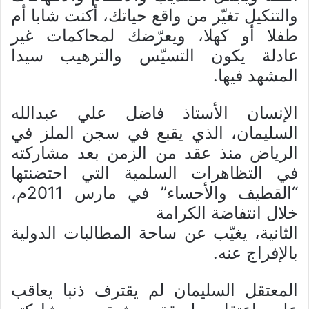
والتنكيل تغيّر من واقع حياتك، أكنت شابا أم
طفلا أو كهلا، ويعرّضك لمحاكمات غير
عادلة يكون التسيّس والترهيب سيدا
المشهد فيها.
الإنسان الأستاذ فاضل علي عبدالله
السليمان، الذي يقبع في سجن الملز في
الرياض منذ عقد من الزمن بعد مشاركته
في التظاهرات السلمية التي احتضنتها
“القطيف والأحساء” في مارس 2011م،
خلال انتفاضة الكرامة
الثانية، يغيّب عن ساحة المطالبات الدولية
بالإفراج عنه.
المعتقل السليمان لم يقترف ذنبا يعاقب