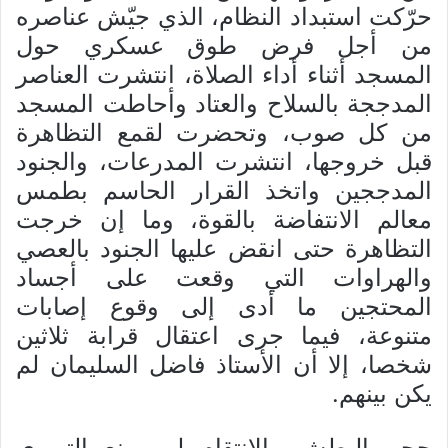
حرّكت استبداد النظام، الذي جيّش عناصره
من أجل فرض طوق عسكري حول
المسجد أثناء أداء الصلاة، انتشرت العناصر
المدججة بالسلاح والعتاد وأحاطت المسجد
من كل صوب، وتحضرت لقمع التظاهرة
قبل خروجها، انتشرت المدرعات، والجنود
المدججين واتخذ القرار الحاسم بطمس
معالم الانتفاضة بالقوة، وما إن خرجت
التظاهرة حتى انقض عليها الجنود بالعصي
والهراوات التي وقعت على أجساد
المحتجين ما أدى إلى وقوع إصابات
متنوعة، فيما جرى اعتقال قرابة ثلاثين
شخصا، إلا أن الأستاذ فاضل السليمان لم
يكن بينهم.
حجم البطش والانتقام لم يمنع التربوي