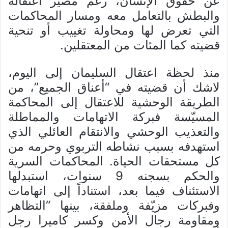
عن حقوق الإنسان، رغم مصير اعتقاله
والبطش بالتعامل معه ومسار المحاكمات
التي تعرض لها ومحاولة تغييب أو تنحية
قضيته كما المئات من المعتقلين.
منذ لحظة اعتقال السليمان إلى اليوم،
لاشك أن قضيته في “أعناق الجميع”، من
الطريقة الوحشية للاعتقال إلى المحاكمة
المسيّسة فبركة الاتهامات والمماطلة
والتعذيب الوحشي والانتقام العائلي الذي
استهدفه بسبب نشاطه التربوي وحرمه من
كل مستحقات الحياة. المحاكمات السرية
والحكم بسجنه 9 سنوات، استبدلها
الاستئناف فيما بعد، استناداً إلى اتهامات
وفبركات مزيّفة وملفقة، بينها “التظاهر
ومقاومة رجال الأمن وكسر كاميرا رجل