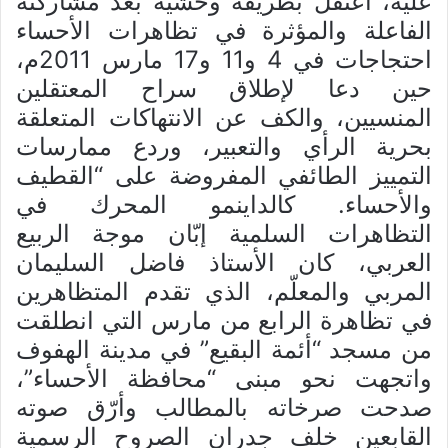
عليه، اعتقل بطريقة وحشية بعد مشاركته
الفاعلة والمؤثرة في تظاهرات الأحساء
احتجاجات في 4 و11 و17 مارس 2011م،
حين دعا لإطلاق سراح المعتقلين
المنسيين، والكف عن الانتهاكات المتعلقة
بحرية الرأي والتعبير، وردع ممارسات
التمييز الطائفي المفروضة على “القطيف
والأحساء. كالداينمو المحرك في
التظاهرات السلمية إبّان موجة الربيع
العربي، كان الأستاذ فاضل السليمان
المربي والمعلّم، الذي تقدم المتظاهرين
في تظاهرة الرابع من مارس التي انطلقت
من مسجد “أئمة البقيع” في مدينة الهفوف
واتجهت نحو مبنى “محافظة الأحساء”،
صدحت صرخاته بالمطالب وأرّق صوته
القابعين خلف جدران الصروح الرسمية