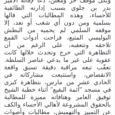
وبكل موقف حر ومعلن، دعا لإقالة الأمير
بدر بن جلوي بسبب إدارته الطائفية
للأحساء، وهذه المطالبات التي قالها
بسلمية ومن دون أي شغب أو تعد، إلا
موقفه السلمي لم يحميه من البطش
البوليسي المتبع، فراحت أدوات القمع
تلاحقه وتتعقبه، على الرغم من أن
التظاهرة التي خرج وتحدث خلالها كانت
عفوية على غير ما يدعي عناصر السلطة.
تعقّب تبعه مراقبة دقيقة تسبق واقعة
الانقضاض، واستتبعت مشاركاته في
الحادي عشر من مارس، بتظاهرة كبرى
في مسجد “أئمة البقيع” أثناء خطبة الشيخ
توفيق العامر وهتافاته مميزة للمطالبة
بالحقوق المشروعة لأهالي الأحساء والكف
عن التمييز والتهميش، مطالبات وأصوات