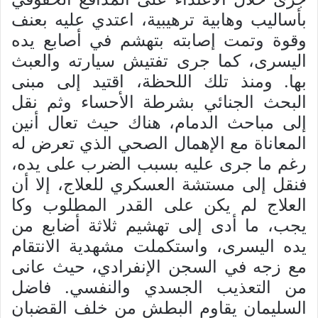
بأساليب وهابية ترهيبية، اعتدي عليه بعنف
وقوة وتمت إصابته بتهشم في أصابع يده
اليسرى، كما جرى تفتيش سيارته والعبث
بها. ومنذ تلك اللحظة، اقتيد إلى مبنى
البحث الجنائي بشرطة الأحساء وثم نقل
إلى مباحث الدمام، هناك حيث تعال أنين
المعاناة مع الإهمال الصحي الذي تعرض له
رغم ما جرى عليه بسبب الضرب على يده،
فنقل إلى مستشة العسكري للعلاج، إلا أن
العلاج لم يكن على القدر المطلوب وكا
يجب، ما أدى إلى تهشيم ثلاثة أضابع من
يده اليسرى، واستكملت مشهدية الانتقام
مع زجه في السجن الإنفرادي، حيث عانى
من التعذيب الجسدي والنفسي. فاضل
السليمان يقاوم البطش من خلف القضبان