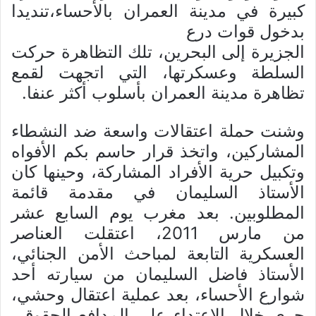
كبيرة في مدينة العمران بالأحساء،تنديدا
بدخول قوات درع
الجزيرة إلى البحرين، تلك التظاهرة حركت
السلطة وعسكرتها، التي اتجهت لقمع
تظاهرة مدينة العمران بأسلوب أكثر عنفا.
وشنت حملة اعتقالات واسعة ضد النشطاء
المشاركين، واتخذ قرار حاسم بكم الأفواه
وتكبيل حرية الأفراد المشاركة، وحينها كان
الأستاذ السليمان في مقدمة قائمة
المطلوبين. بعد مغرب يوم السابع عشر
من مارس 2011، اعتقلت العناصر
العسكرية التابعة لمباحث الأمن الجنائي،
الأستاذ فاضل السليمان من سيارته أحد
شوارع الأحساء، بعد عملية اعتقال وحشي،
جرى خلال الاعتداء على المدافع الحقوقي