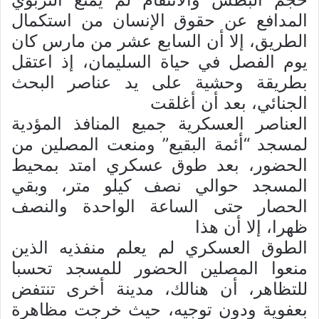
المدافع عن حقوق الإنسان من استكمال
الطريق، إلا أن السابع عشر من مارس كان
يوم الفصل في حياة السليمان، إذ اعتقل
بطريقة وحشية على يد عناصر البحث
الجنائي، بعد أن أغلقت
العناصر العسكرية جميع المنافذ المؤدية
لمسجد “أئمة البقيع” ومنعت المصلين من
الحضور، بعد طوق عسكري امتد بمحيط
المسجد حوالي نصف كيلو متر، وبقي
الحصار حتى الساعة الواحدة والنصف
ظهرا، إلا أن هذا
الطوق العسكري لم يعلم منفذيه الذين
منعوا المصلين الحضور للمسجد تحسبا
للتظاهر، أن هنالك، مدينة أخرى تنتفض
بعفوية ودون توجيه، حيث خرجت مظاهرة