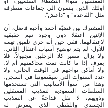
المعتقلين سواءً النشطاء السلميين، أو
أولئك الذين ينتمون إلى جماعات متطرفة
مثل “القاعدة” و “داعش”.
المشترك بين قضيّة أحمد وأخيه فاضل، أن
الإثنين اعتقلا دون وجود تهم حقيقية
لاعتقالهما، ففي حين أنه جرى تلفيق تهمة
للأول، لم يتم توضيح أسباب اعتقال الثاني،
ولا يزال مصير كلا الرجلين مجهولاً، فلا
يعرف إذا ما كانت تمت محاكمتهم أم لا،
ولا أماكن تواجهم في الوقت الحالي، ولا
عدد السنوات التي سيقضونها في السجن،
وهذا من أسوأ الأساليب التي تستخدمها
السلطات السعودية لتعذيب المعتقلين
وذويهم، لا تقل فداحةً عن التعذيب
الجسدي واللفظي الذي يتعرض له