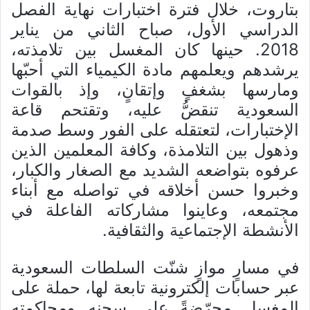
بتاروت، خلال فترة اختبارات نهاية الفصل
الدراسي الأول، صباح الثاني من يناير
2018. حينها كان المغسل بين تلامذته،
يرشدهم ويعلمهم مادة الكيمياء التي أحبّها
ومارسها بشغفٍ وإتقانٍ، وإذ بالقوات
السعودية تنقضُّ عليه، وتقتحم قاعة
الإختبارات، لتعتقله على الفور وسط صدمة
وذهول بين التلامذة، وكافة المعلمين الذين
عرفوه بتواضعه الشديد مع الصغار والكبار،
وخبروا حسن أخلاقه في تواصله مع أبناء
مجتمعه، وعاينوا مشاركاته الفاعلة في
الأنشطة الإجتماعية والثقافية.
في مسارٍ موازٍ شنّت السلطات السعودية
عبر حسابات إلكترونية تابعة لها، حملة على
المغسل محرّضةً على سجنه ومحاكمته