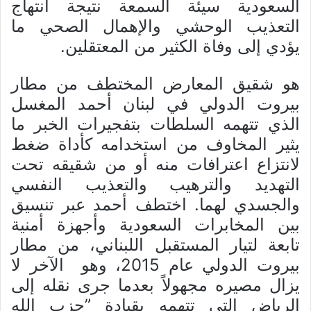
السعودية سيئة السمعة نتيجة انتهاج
التعذيب الوحشي والإهمال الصحي ما
يؤدي إلى وفاة الكثير من المعتقلين.
هو شقيق المعارض المختطف من مطار
بيروت الدولي في لبنان أحمد المغسل
الذي تتهمه السلطات بتفجيرات الخبر ما
يثير المخاوف من استخدامه كأداة ضغط
لانتزاع اعترافات منه أو من شقيقه تحت
التهديد والترهيب والتعذيب النفسي
والجسدي لهما. اختطف أحمد عبر تنسيق
بين المخابرات السعودية وأجهزة أمنية
تابعة لتيار المستقبل اللبناني، من مطار
بيروت الدولي عام 2015، وهو الآخر لا
يزال مصيره مجهولاً بعدما جرى نقله إلى
الرياض التي تتهمه بقيادة ”حزب الله