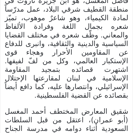
فاضل المغسل، هو ابن جزيرة تاروت في
منطقة القطيف شرقي البلاد، عمل مدرّساً
لمادة الكيمياء، وهو شاعرٌ موهوب، تميّز
شعره بجمال اللغة وفرادة الألفاظ
والمعاني. وظّف شعره في مختلف القضايا
السياسية والدينية والثقافية، وانبرى للدفاع
عن المقاومين الأحرار وهجاء قوى
الإستكبار العالمي، وكل من لفّ لفيفها.
اشتهرت قصائده بتمجيد المقاومة
الإسلامية في لبنان لمقارعتها الإحتلال
الإسرائيلي، وانتصارها عليه، كما دافع أيضاً
بقصائده عن القضية الفلسطينية.
شقيق المعارض المختطف أحمد المغسل
(أبو عمران)، اعتقل من قبل السلطات
السعودية أثناء دوامه في مدرسة الجناح