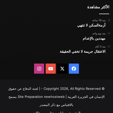
الأكثر مشاهدة
منذ 19 ساعة
أزمةالسكن لا تنتهي
منذ يوم واحد
مهددين بالإعدام
منذ 3 أيام
الاعتقال جريمة لا تخفي الحقيقة
X
فيسبوك
يوتيوب
انستقرام
© Copyright 2026, All Rights Reserved - | لجنة الدفاع عن حقوق
الإنسان في الجزيرة العربية | Site Preparation
newhostweb
يسمح
بالاقتباس مع ذكر المصدر
الرئيسية
بيانات
تقارير
مقالات