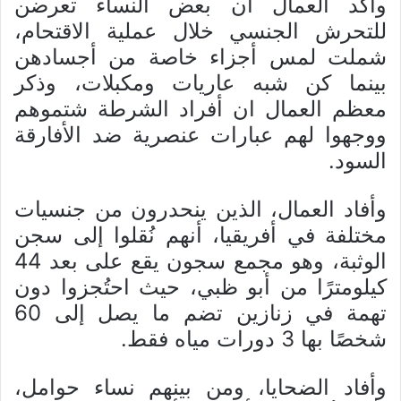
وأكد العمال أن بعض النساء تعرضن
للتحرش الجنسي خلال عملية الاقتحام،
شملت لمس أجزاء خاصة من أجسادهن
بينما كن شبه عاريات ومكبلات، وذكر
معظم العمال ان أفراد الشرطة شتموهم
ووجهوا لهم عبارات عنصرية ضد الأفارقة
السود.
وأفاد العمال، الذين ينحدرون من جنسيات
مختلفة في أفريقيا، أنهم نُقلوا إلى سجن
الوثبة، وهو مجمع سجون يقع على بعد 44
كيلومترًا من أبو ظبي، حيث احتُجزوا دون
تهمة في زنازين تضم ما يصل إلى 60
شخصًا بها 3 دورات مياه فقط.
وأفاد الضحايا، ومن بينهم نساء حوامل،