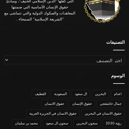
التي كفلها “الدين الإسلامي الحنيف”، ومبادئ
حقوق الإنسان الأساسية التي ضمنتها
المعاهدات والصكوك الدولية والتي تتماشى مع
“الشريعة الإسلامية” السمحاء .
التصنيفات
التصنيفات
الوسوم
اعدام
البحرين
ال سعود
السعودية
القطيف
جمال خاشقجي
حقوق الإنسان
حقوق الانسان
حقوق الانسان في البحرين
حقوق الانسان في الجزيرة العربية
رؤية 2030
سجون البحرين
سجون ال سعود
محمد بن سلمان