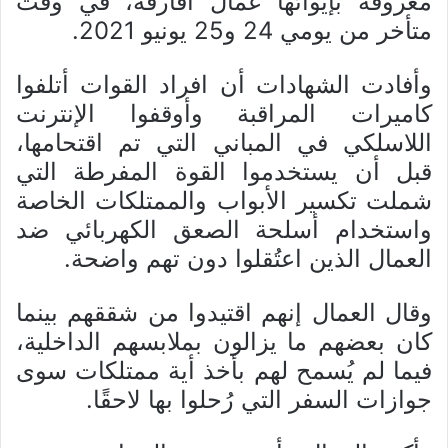
معروفة بإيوائها عمال أفارقة، في وقت
متأخر من يومي 24 و25 يونيو 2021.
وأفادت الشهادات أن افراد القوات أتلفوا
كاميرات المراقبة وأوقفوا الإنترنت
اللاسلكي في المباني التي تم اقتحامها،
قبل أن يستخدموا القوة المفرطة التي
شملت تكسير الأبواب والممتلكات الخاصة
واستخدام أسلحة الصعق الكهربائي ضد
العمال الذين اعتُقلوا دون تهم واضحة.
وقال العمال إنهم اقتيدوا من شققهم بينما
كان بعضهم ما يزالون بملابسهم الداخلية،
فيما لم يُسمح لهم بأخذ أية ممتلكات سوى
جوازات السفر التي رُحلوا بها لاحقًا.