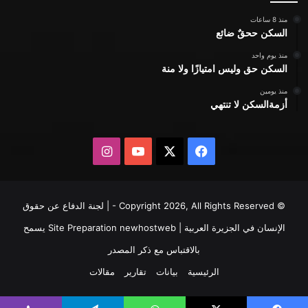
منذ 8 ساعات
السكن ححقٌ ضائع
منذ يوم واحد
السكن حق وليس امتيازًا ولا منة
منذ يومين
أزمةالسكن لا تنتهي
X
فيسبوك
يوتيوب
انستقرام
© Copyright 2026, All Rights Reserved - | لجنة الدفاع عن حقوق
الإنسان في الجزيرة العربية | Site Preparation
newhostweb
يسمح
بالاقتباس مع ذكر المصدر
الرئيسية
بيانات
تقارير
مقالات