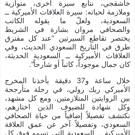
خاشقجي، نتابع سيرة أخرى، متوازية
وملازمة لحياته: سيرة العلاقات الأميركية ــ
السعودية، ولعلّ ما يقوله الكاتب
والصحافي مروان بشارة في الشريط
يختصر تقاطع السيرتين “عند كل مفترق
طرق في التاريخ السعودي الحديث، وفي
العلاقات الأميركية ــ السعودية الحديثة،
كان جمال موجوداً، كاتباً أو شارحاً”.
خلال ساعة و37 دقيقة يأخذنا المخرج
الأميركي ريك رولي، في رحلة متأرجحة
بين الروايتين المتلازمتين. ومع كل مشهد،
وكل شهادة للضيوف الذين اختارهم،
نكتشف تفصيلاً إضافياً من حياة الصحافي
السعودي، وتفصيلاً آخر عن عمق العلاقة
الأميركية ــ السعودية التي تسمو فوق كل