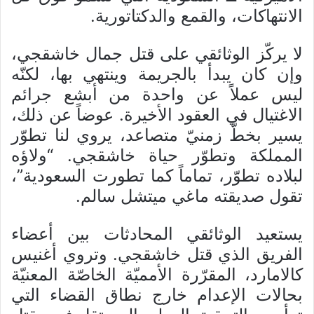
الانتهاكات، والقمع والدكتاتورية.
لا يركّز الوثائقي على قتل جمال خاشقجي،
وإن كان يبدأ بالجريمة وينتهي بها، لكنّه
ليس عملاً عن واحدة من أبشع جرائم
الاغتيال في العقود الأخيرة. عوضاً عن ذلك،
يسير بخطّ زمنيّ متصاعد، يروي لنا تطوّر
المملكة وتطوّر حياة خاشقجي. “ولاؤه
لبلاده تطوّر، تماماً كما تطورت السعودية”،
تقول صديقته ماغي ميتشل سالم.
يستعيد الوثائقي المحادثات بين أعضاء
الفريق الذي قتل خاشقجي. وتروي أغنيس
كالامارد، المقرّرة الأمميّة الخاصّة المعنيّة
بحالات الإعدام خارج نطاق القضاء التي