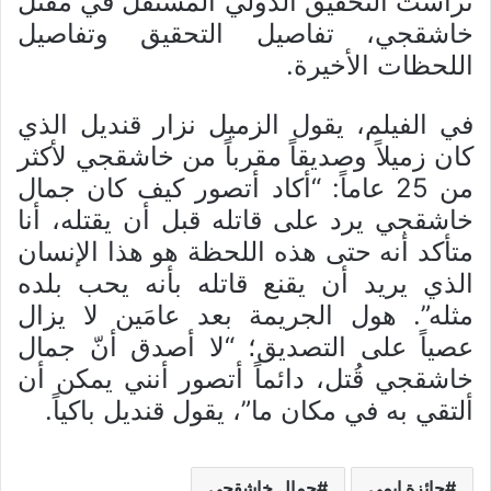
ترأست التحقيق الدولي المستقل في مقتل
خاشقجي، تفاصيل التحقيق وتفاصيل
اللحظات الأخيرة.
في الفيلم، يقول الزميل نزار قنديل الذي
كان زميلاً وصديقاً مقرباً من خاشقجي لأكثر
من 25 عاماً: “أكاد أتصور كيف كان جمال
خاشقجي يرد على قاتله قبل أن يقتله، أنا
متأكد أنه حتى هذه اللحظة هو هذا الإنسان
الذي يريد أن يقنع قاتله بأنه يحب بلده
مثله”. هول الجريمة بعد عامَين لا يزال
عصياً على التصديق؛ “لا أصدق أنّ جمال
خاشقجي قُتل، دائماً أتصور أنني يمكن أن
ألتقي به في مكان ما”، يقول قنديل باكياً.
جائزة إيمي
جمال خاشقجي