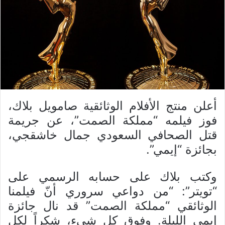
أعلن منتج الأفلام الوثائقية صامويل بلاك،
فوز فيلمه “مملكة الصمت”، عن جريمة
قتل الصحافي السعودي جمال خاشقجي،
بجائزة “إيمي”.
وكتب بلاك على حسابه الرسمي على
“تويتر”: “من دواعي سروري أنّ فيلمنا
الوثائقي “مملكة الصمت” قد نال جائزة
إيمي الليلة. وفوق كل شيء، شكراً لكل