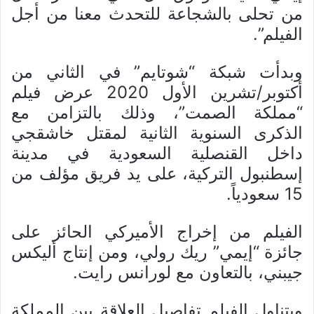
من تحلى بالشجاعة للتحدث معنا من أجل
الفيلم”.
وبدأت شبكة “شوتايم” في الثاني من
أكتوبر/تشرين الأول 2020 عرض فيلم
“مملكة الصمت”، وذلك بالتزامن مع
الذكرى السنوية الثانية لمقتل خاشقجي
داخل القنصلية السعودية في مدينة
إسطنبول التركية، على يد فريق مؤلف من
15 سعودياً.
الفيلم من إخراج الأميركي الحائز على
جائزة “إيمي” ريك رولي، ومن إنتاج أليكس
جيبني، بالتعاون مع لورانس رايت.
ويتناول الفيلم تفاصيل العلاقة بين المملكة