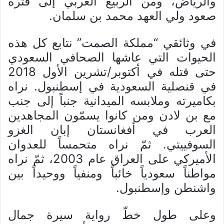
والرياض، ومن الربيع العربي إلى فترة
صعود ولي العهد محمد بن سلمان.
في وثائقي “مملكة الصمت” نتابع كل هذه
الحيوات التي عاشها الصحافي السعودي
حتى قتله في أكتوبر/تشرين الأول 2018
في قنصلية السعودية في إسطنبول. نراه
بكاميرته وملابسه الميدانية جنباً إلى جنب
مع بن لادن ومن كانوا يسمّون المجاهدين
العرب في أفغانستان إبان الغزو
السوفييتي. ثمّ نراه متحمساً للعدوان
الأميركي على العراق عام 2003، ثمّ نراه
مواطناً سعودياً خائباً ومنفياً ووحيداً بين
واشنطن وإسطنبول.
وعلى طول خطّ رواية سيرة جمال