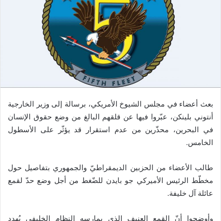
بعث أعضاء في مجلس الشيوخ الأمريكي، برسالة إلى وزير الخارجية
أنتوني بلينكن، عبّروا فيها عن قلقهم البالغ من وضع حقوق الإنسان
في البحرين، محذّرين من عدم استقرار قد يؤثّر على الأسطول
الخامس.
طالب الأعضاء من الحزبين الديمقراطيّ والجمهوري بتفاصيل حول
مخطّط الرئيس الأميركي جو بايدن للضّغط من أجل وضع حدّ لقمع
عائلة آل خليفة.
وأوضحوا أنّ القمع العنيف الذي يمارسه النظام الخليفي يُهدد