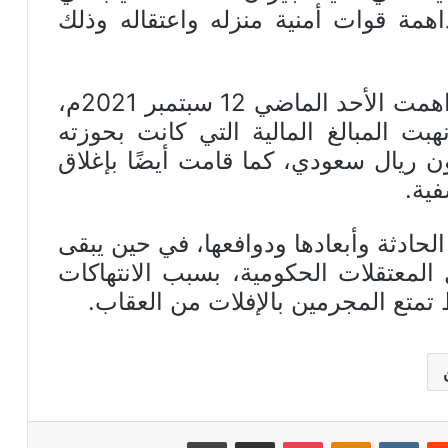
اهمة قوات أمنية منزله واعتقاله وذلك
وقالت المصادر إن أمن المملكة داهمت الأحد الماضي 12 سبتمبر 2021م،
ت المبالغ المالية التي كانت بحوزته
ون ريال سعودي، كما قامت أيضًا بإغلاق
فية.
حادثة وأبعادها ودوافعها، في حين يبقى
المعتقلات الحكومية، بسبب الانتهاكات
متع المجرمين بالإفلات من العقاب.
ريست
بوكيت
Odnoklassniki
مشاركة عبر البريد
طباعة