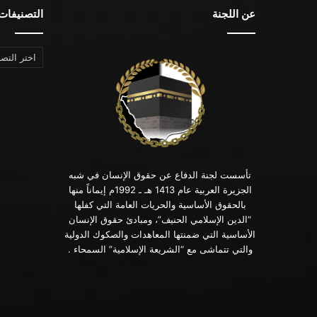
عن اللجنة
التصنيفات
التصنيفات
تأسست لجنة الدفاع عن حقوق الإنسان في شبه
الجزيرة العربية عام 1413 هـ ـ 1992م إيماناً منها
بالحقوق الأساسية والحريات العامة التي كفلها
“الدين الإسلامي الحنيف”، ومبادئ حقوق الإنسان
الأساسية التي ضمنتها المعاهدات والصكوك الدولية
والتي تتماشى مع “الشريعة الإسلامية” السمحاء .