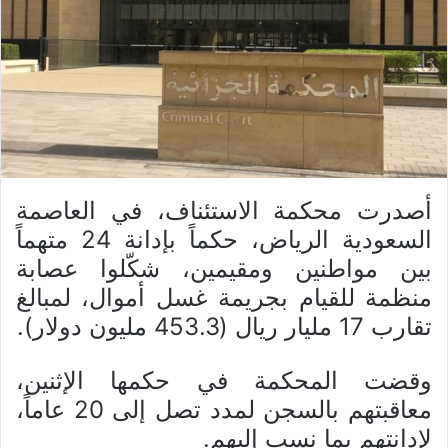
أصدرت محكمة الاستئناف، في العاصمة
السعودية الرياض، حكماً بإدانة 24 متهماً
بين مواطنين ومقيمين، شكّلوا عصابة
منظمة للقيام بجريمة غسل أموال، لمبالغ
تقارب 17 مليار ريال (453.3 مليون دولار).
وقضت المحكمة في حكمها الإثنين،
معاقبتهم بالسجن لمدد تصل إلى 20 عاماً،
لإدانتهم بما نسب إليهم.