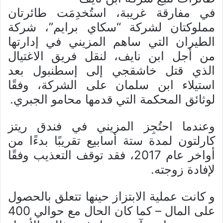
في مفارقة غريبة، استُخدِمَت طائرتان
مملوكتان لشركة “سكاي برايم”، شركة
الطيران التي ساهم المزيني في إدارتها
من أجل ابن نايف، لنقل فريق الاغتيال
الذي قتل خاشقجي إلى إسطنبول بعد
استيلاء ابن سلمان على الشركة، وفقًا
لوثائق المحكمة التي قدمها محامو الجبري.
وعندما احتُجِز المزيني في فندق ريتز
كارلتون لمدة ستة أسابيع تقريبًا بدءًا من
أواخر عام 2017، فقد توقف التعذيب وفقًا
لإفادة زوجته.
و كانت عملية الابتزاز حينها تتعلق بالحصول
على المال – كما كان الحال مع حوالي 400