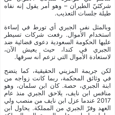
شركتَيّ الطيران – وهو أمر يقول إنه نفاه
طيلة جلسات التعذيب.
وبالمثل نفى الجبري أي تورط في إساءة
استخدام الأموال. رفعت شركات تسيطر
عليها الحكومة السعودية دعوى قضائية ضد
الجبري في كندا، حيث يعيش الآن،
لاستعادة الأموال التي تزعم أنه سرقها.
لكن جريمة المزيني الحقيقية، كما يتضح
في وثائق المحكمة، ربما كانت زواجه من
ابنة الجبري، حصة. كان ابن سلمان، وهو
منافس ابن نايف، يلاحق الجبري منذ عام
2017 عندما عزل ابن نايف من منصب ولي
العهد وفرّ الجبري من المملكة. يحاول ابن