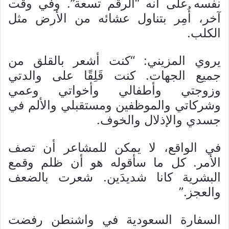
نفسه على أنه “الرقم تسعة”. وفي وقت
آخر، أُمِر بتناول عشائه من الأرض مثل
الكلب.
يروي المزيني: “كنت أشعر بالقلق من
جميع الجهات. كنت قَلِقًا على والدتي
وزوجتي وأطفالي وأخواتي وعمي
وشركاتي والموظفين ومستقبلي والألم في
جسدي والإذلال والخوف.
في الواقع، لا يمكن للمشاعر أن تصف
الأمر. كل ما سأقوله هو أن ظلم وقمع
البشرية كانا شديدَين. شعرت بالضعف
والعجز.”
السفارة السعودية في واشنطن رفضت