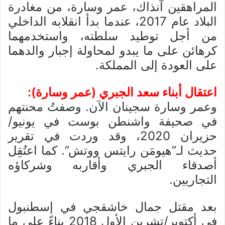
المراهقين آنذاك، عمر وسارة، من مغادرة
البلاد عام 2017، عندما بدأ انقلابه الداخلي
من أجل توطيد سلطته، واستخدمهما
كرهائن على ما يبدو لمحاولة إجبار والدهما
على العودة إلى المملكة.
اعتقال أبناء سعد الجبري (عمر وسارة):
وعمر وسارة سجينان الآن. وصفتُ محنتهم
في صحيفة واشنطن بوست في يونيو/
حزيران 2020، وقد وردت في تقرير
حديث لـ”هيومَن رايتس ووتش”. كما اعتُقِل
أصدقاء الجبري وأقاربه وشركاؤه
التجاريين.
بعد مقتل جمال خاشقجي في إسطنبول
في أكتوبر/تشرين الأول 2018 بناءً على ما