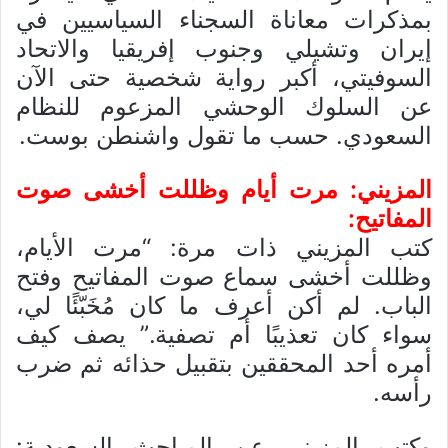
بمذكرات معاناة السجناء السياسيين في
إيران وتشيلي وجنوب إفريقيا والاتحاد
السوفيتي، أكبر رواية شخصية حتى الآن
عن السلوك الوحشي المزعوم للنظام
السعودي. حسب ما تقول واشنطن بوست.
المزيني: مرت أيام وظللت أخشى صوت
المفاتيح:
كتب المزيني ذات مرة: “مرت الأيام،
وظللت أخشى سماع صوت المفاتيح وفتح
الباب. لم أكن أعرف ما كان مُخَبّئًا لي،
سواء كان تعذيبًا أم تصفية.” يصف كيف
أمره أحد المحققين بتقبيل حذائه ثم ضرب
رأسه.
وكتب المزيني عن المباحث السعودية: