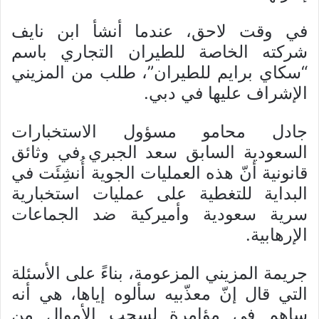
في وقت لاحق، عندما أنشأ ابن نايف
شركته الخاصة للطيران التجاري باسم
“سكاي برايم للطيران”، طلب من المزيني
الإشراف عليها في دبي.
جادل محامو مسؤول الاستخبارات
السعودية السابق سعد الجبري في وثائق
قانونية أنّ هذه العمليات الجوية أُنشِئَت في
البداية للتغطية على عمليات استخبارية
سرية سعودية وأميركية ضد الجماعات
الإرهابية.
جريمة المزيني المزعومة، بناءً على الأسئلة
التي قال إنّ معذّبيه سألوه إياها، هي أنه
ساهم في مؤامرة لسحب الأموال من