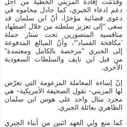
وقُدِّمَت إفادة المزيني الخطية من أجل
دعم ادعاء الجبري، كما جادل محاموه في
دعوى قضائية مؤخرًا، أنّ ابن سلمان قد
سعى “إلى تعزيز سلطته من خلال اضطهاد
منافسيه المتصورين تحت ستار حملة
‘مكافحة الفساد’”، وأنّ المبالغ المدفوعة
إلى الجبري “مرخصة بالكامل ومعتمدة”
من قبل ابن نايف والسلطات السعودية
الأخرى.
إنّ إساءة المعاملة المزعومة التي تعرّض
لها المزيني- تقول الصحيفة الأمريكية- هي
مجرد مثال واحد على هوس ابن سلمان
الظاهري بعائلة الجبري.
كما منع ولي العهد اثنين من أبناء الجبري