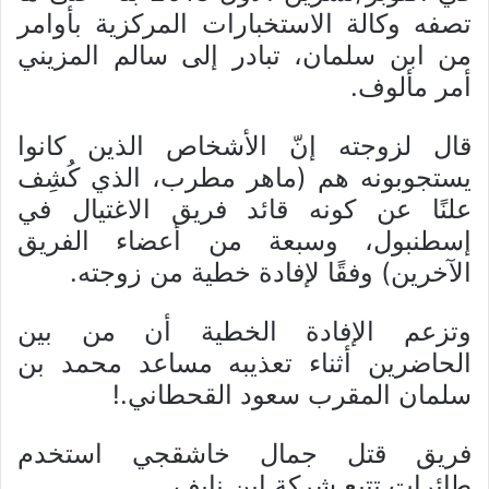
تصفه وكالة الاستخبارات المركزية بأوامر
من ابن سلمان، تبادر إلى سالم المزيني
أمر مألوف.
قال لزوجته إنّ الأشخاص الذين كانوا
يستجوبونه هم (ماهر مطرب، الذي كُشِف
علنًا عن كونه قائد فريق الاغتيال في
إسطنبول، وسبعة من أعضاء الفريق
الآخرين) وفقًا لإفادة خطية من زوجته.
وتزعم الإفادة الخطية أن من بين
الحاضرين أثناء تعذيبه مساعد محمد بن
سلمان المقرب سعود القحطاني.!
فريق قتل جمال خاشقجي استخدم
طائرات تتبع شركة ابن نايف