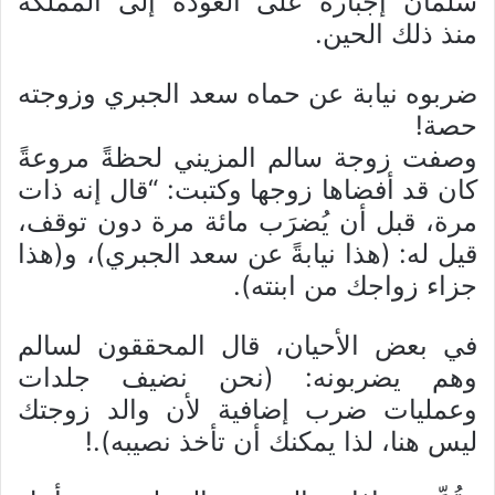
سلمان إجباره على العودة إلى المملكة
منذ ذلك الحين.
ضربوه نيابة عن حماه سعد الجبري وزوجته
حصة!
وصفت زوجة سالم المزيني لحظةً مروعةً
كان قد أفضاها زوجها وكتبت: “قال إنه ذات
مرة، قبل أن يُضرَب مائة مرة دون توقف،
قيل له: (هذا نيابةً عن سعد الجبري)، و(هذا
جزاء زواجك من ابنته).
في بعض الأحيان، قال المحققون لسالم
وهم يضربونه: (نحن نضيف جلدات
وعمليات ضرب إضافية لأن والد زوجتك
ليس هنا، لذا يمكنك أن تأخذ نصيبه).!