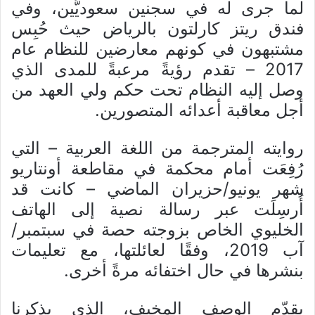
لما جرى له في سجنين سعوديَّين، وفي
فندق ريتز كارلتون بالرياض حيث حُبِس
مشتبهون في كونهم معارضين للنظام عام
2017 – تقدم رؤيةً مرعبةً للمدى الذي
وصل إليه النظام تحت حكم ولي العهد من
أجل معاقبة أعدائه المتصورين.
روايته المترجمة من اللغة العربية – التي
رُفِعَت أمام محكمة في مقاطعة أونتاريو
شهر يونيو/حزيران الماضي – كانت قد
أُرسِلَت عبر رسالة نصية إلى الهاتف
الخليوي الخاص بزوجته حصة في سبتمبر/
آب 2019، وفقًا لعائلتها، مع تعليمات
بنشرها في حال اختفائه مرةً أخرى.
يقدّم الوصف المخيف، الذي يذكرنا