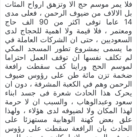
فلا یمر موسم حج الا وتزهق ارواح المئات
بل الالاف من ضیوف الرحمن ، فعلی مدی
14 عاما توفی اکثر من 90 الف حاج
ومعتمر ، فلا قیمة ولا اهمیة للحجاج لدی
السعودیین ، حتی ان الشرکات العاملة في
ما یسمی بمشروع تطور المسجد المکي
لم تکلف نفسها ان توقف العمل احتراما
لموسم الحج وراینا کف سقطت رافعة
ضخمة تزن مائة طن علی رؤوس ضیوف
الرحمن وهم في الکعبة المشرفة ، دون ان
یحرک هذا الحادث شعرة فی جسد ابناء
سعود وعبدالوهاب ، والسبب ان لا حرمة
لهذا المکان ولا لضیوفه لدی هؤلاء ، ولهذا
علق بعض کهنة الوهابیة مستهزئا علی
الحادث بان الرافعة سقطت علی رؤوس