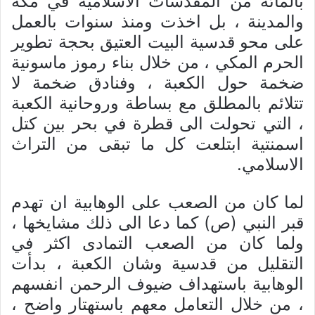
بالمائة من المقدسات الاسلامیة في مکة
والمدینة ، بل اخذت ومنذ سنوات بالعمل
علی محو قدسیة البیت العتیق بحجة تطویر
الحرم المکي ، من خلال بناء رموز ماسونیة
ضخمة حول الکعبة ، وفنادق ضخمة لا
تتلائم بالمطلق مع بساطة وروحانیة الکعبة
، التي تحولت الی قطرة في بحر بين کتل
اسمنتیة ابتلعت کل ما تبقی من التراث
الاسلامي.
لما کان من الصعب علی الوهابیة ان تهدم
قبر النبي (ص) کما دعا الی ذلك مشایخها ،
ولما کان من الصعب التمادی اکثر في
التقلیل من قدسیة وشان الکعبة ، بدأت
الوهابیة باستهداف ضیوف الرحمن انفسهم
، من خلال التعامل معهم باستهتار واضح ،