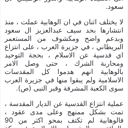
سعود.
لا یختلف اثنان في ان الوهابیة عملت ، منذ
انتشارها بحد سیف عبدالعزیز ال سعود
وبدعم واضح ومکشوف من المستعمر
البریطاني ، في جزیرة العرب ، علی انتزاع
اي قدسیة عن الاسلام ، بحجة التوحید
ومحاربة الشرك ، حتی وصل الامر
بالوهابیة انهم هدموا کل المقدسات
الاسلامیة ولم یبقوا منها في جزیرة العرب
سوی الکعبة المشرفة وقبر النبی (ص).
عملیة انتزاع القدسیة عن الدیار المقدسة ،
تمت بشکل ممنهج وعلی مدی عقود ،
فالوهابیة لم تکتف بمحو اکثر من 90