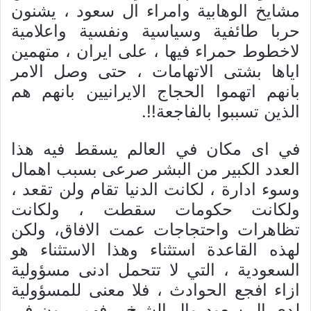
مشایخ الوهابیة وامراء ال سعود ، یشنون
حربا طائفیة وسیاسیة ونفسیة واعلامیة
لاخطوط حمراء فیها ، علی ایران ، متهمین
ایاها بشتی الاتهامات ، حتی وصل الامر
بانهم اتهموا الحجاج الایرانیین بانهم هم
الذین تسببوا بالفاجعة!!.
في ای مکان في العالم یسقط فیه هذا
العدد الکبیر من البشر صرعی بسبب اهمال
وسوء ادارة ، لکانت الدنیا تقام ولن تقعد ،
ولکانت حکومات سقطت ، ولکانت
تظاهرات واحتجاجات عمت الافاق، ولکن
لهذه القاعدة استثناء وهذا الاستثناء هو
السعودیة ، التي لا تتحمل ادنی مسؤولیة
ازاء افجع الحوادث ، فلا معنی للمسؤولیة
لدی ال سعود وال الشیخ ، فهم یرون في