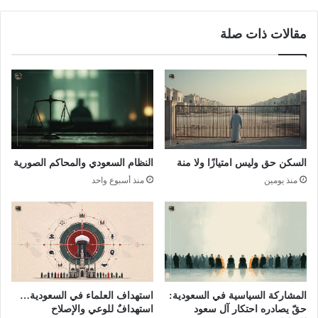
مقالات ذات صلة
السكن حق وليس امتيازًا ولا منة
النظام السعودي والمحاكم الصورية
منذ يومين
منذ أسبوع واحد
المشاركة السياسية في السعودية:
استهداف العلماء في السعودية…
حقّ يصادره احتكار آل سعود
استهدافٌ للوعي والإصلاح