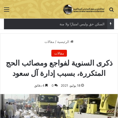
بحث عن
الق
السكن حق وليس امتيازًا ولا منة
الرئيسية
/
مقالات
مقالات
ذكرى السنوية لفواجع ومصائب الحج
المتكررة، بسبب إدارة آل سعود
18 يوليو، 2021
0
4 دقائق