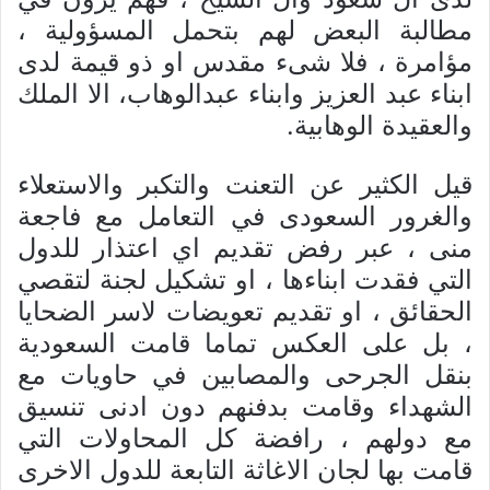
مطالبة البعض لهم بتحمل المسؤولیة ،
مؤامرة ، فلا شیء مقدس او ذو قیمة لدی
ابناء عبد العزیز وابناء عبدالوهاب، الا الملك
والعقیدة الوهابیة.
قیل الکثیر عن التعنت والتکبر والاستعلاء
والغرور السعودی في التعامل مع فاجعة
منی ، عبر رفض تقدیم اي اعتذار للدول
التي فقدت ابناءها ، او تشکیل لجنة لتقصي
الحقائق ، او تقدیم تعویضات لاسر الضحایا
، بل علی العکس تماما قامت السعودیة
بنقل الجرحی والمصابین في حاویات مع
الشهداء وقامت بدفنهم دون ادنی تنسیق
مع دولهم ، رافضة کل المحاولات التي
قامت بها لجان الاغاثة التابعة للدول الاخری