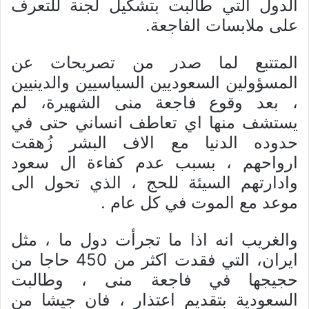
الدول التي طالبت بتشکیل لجنة للتعرف
علی ملابسات الفاجعة.
المتتبع لما صدر من تصریحات عن
المسؤولین السعودیین السیاسیین والدینیین
، بعد وقوع فاجعة منی الشهيرة، لم
یستشف منها اي تعاطف انساني حتی في
حدوده الدنیا مع الاف البشر زُهقت
ارواحهم ، بسبب عدم کفاءة ال سعود
وادارتهم السیئة للحج ، الذي تحول الی
موعد مع الموت في کل عام .
والغریب انه اذا ما تجرأت دول ما ، مثل
ایران، التي فقدت اکثر من 450 حاجا من
حجیجها في فاجعة منی ، وطالبت
السعودیة بتقدیم اعتذار ، فان جیشا من