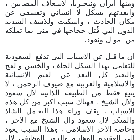
ومنها ایران ونيجيريا، لاسعاف المصابین ،
وابعدتهم بشکل لا انساني وتعسفی عن
مکان الحادث ، واسکتت وللاسف الشدید
الدول التي قُتل حجاجها في منی بما تملکه
من اموال ونفوذ.
ان ما قیل عن الاسباب التی تدفع السعودیة
للتعامل بهذا الشکل الجلف والخشن والفج
والبعید کل البعد عن القیم الانسانیة
والاسلامیة والعربیة مع ضیوف الرحمن ، لا
ینبع فقط من الطبیعة الذاتیة لال سعود
ولال الشیخ ، فهناك سبب اکبر من کل هذه
الاسباب ، یقف وراء هذا التعامل الشاذ
والمنکر لال سعود وال الشیخ مع الاخر ،
وخاصة الاخر الاسلامی ، وهذا السبب یعود
الی العقیدة الوهابیة والدور الوظیفي لال