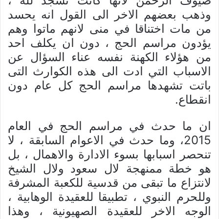
ضیوف الرحمن لانها کانت تسجد لله ،
وذهب بعضهم الاخر الی القول انه یحسد
من مات اختناقا في منی لانهم ماتوا وهم
یؤدون مراسم الحج ، دون ان یکلف احد
من هؤلاء الکهنة نفسه عناء السؤال عن
الاسباب التي ادت الی هذه الکوارث التی
باتت تشهدها مراسم الحج کل عام دون
انقطاع.
ان ما حدث في مراسم الحج في العام
2015، وما حدث في الاعوام السابقة ، لا
تنحصر اسبابها بسوء الادارة والاهمال ، بل
هو خطة ممنهجة لال سعود ولال الشیخ
لانتزاع ما تبقی من قدسیة للکعبة المشرفة
وللحرم النبوي ، تطبیقا للعقیدة الوهابیة ،
الوجه الاخر للعقیدة الصهیونیة ، وهذا