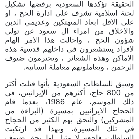
الحقیقة تؤکدها السعودیة برفضها تشکیل
لجنة اسلامیة تشرف علی ادارة الحج ، او
علی الاقل ابعاد المتهتکین وعدیمي الدین
والاخلاق من امراء ال سعود عن تولي
شؤون الحج ، واحالت هذا الامر الهام
لافراد یستشعرون في داخلهم قدسیة هذه
الاماکن وهذه الشعائر ، ویحترمون ضیوف
الرحمن ، ویعاملونهم معاملة انسانیة.
وسبق للسلطات السعودية بأنها قتلت أكثر
من 800 حاج، أكثرهم من الإيرانيين، في
ذلك الموسم، عام 1986، بعدما قام
الحجاج الايرانيين بمسيرة (البراءة من
المشركين) وألتحق بهم الكثير من الحجاج
في تلك المسيرة، وبهذا قد ارتكبت
السلطات فاجعة لا مثيل لها بحق ضيوف