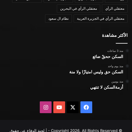
معتقلي الرأي
معتقلي الرأي في البحرين
معتقلي الرأي في الجزيرة العربية
نظام ال سعود
الأكثر مشاهدة
منذ 3 ساعات
السكن ححقٌ ضائع
منذ يوم واحد
السكن حق وليس امتيازًا ولا منة
منذ يومين
أزمةالسكن لا تنتهي
X
فيسبوك
يوتيوب
انستقرام
© Copyright 2026, All Rights Reserved - | لجنة الدفاع عن حقوق