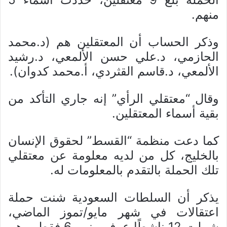
منهم.
وذكر الحساب أن المعتقلين هم (د.محمد
الحازمي، د.علي حسن الألمعي، د.رشيد
الألمعي، د.قاسم القثردي، أ.محمد كدوان).
وقال “معتقلي الرأي” إنه جاري التأكد من
بقية أسماء المعتقلين.
كما دعت منظمة “القسط” لحقوق الإنسان
بالخليج، كل من لديه معلومة عن معتقلي
تلك الحملة بالتقدم بالمعلومات له.
يذكر أن السلطات السعودية شنت حملة
اعتقالات في شهر مايو/تموز الماضي،
شملت 12 ناشطًا عرف منهم 6 فقط، وهم