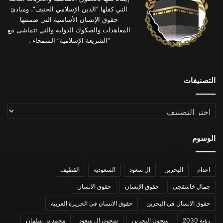
التي كفلها “الدين الإسلامي الحنيف”، ومبادئ
حقوق الإنسان الأساسية التي ضمنتها
المعاهدات والصكوك الدولية والتي تتماشى مع
“الشريعة الإسلامية” السمحاء .
التصنيفات
التصنيفات
الوسوم
اعدام
البحرين
ال سعود
السعودية
القطيف
جمال خاشقجي
حقوق الإنسان
حقوق الانسان
حقوق الانسان في البحرين
حقوق الانسان في الجزيرة العربية
رؤية 2030
سجون البحرين
سجون ال سعود
محمد بن سلمان