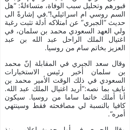
قبورهم وتحليل سبب الوفاة، متساءلةً: “هل
السم روسي ام اسرائيلي!”.في إشارةً الى
حديث “الجبري” عن امتلاكه أدلة تثبت رغبة
ولي العهد السعودي محمد بن سلمان، في
اغتيال الملك الراحل عبد الله بن عبد
العزيز بخاتم سام من روسيا.
وقال سعد الجبري في المقابلة إنّ محمد
بن سلمان أخبر رئيس الاستخبارات
السعودي في ذلك الوقت الأمير محمد بن
نايف بما نصه:”أريد اغتيال الملك عبد الله.
أنا أملك خاتما ساما من روسيا. سيكون
كافيا بالنسبة لي مصافحته فقط وسينتهي
أمره“.
وقال الجبري، في أول حديث إعلامي منذ