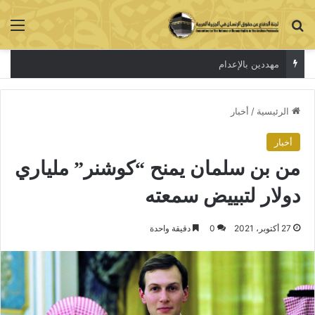
بحث عن
الق
مهددين بالإعدام
الرئيسية
/
أخبار
أخبار
من بن سلمان يمنح “كوشنر” ملياري
دولار لتبييض سمعته
27 أكتوبر، 2021
0
دقيقة واحدة