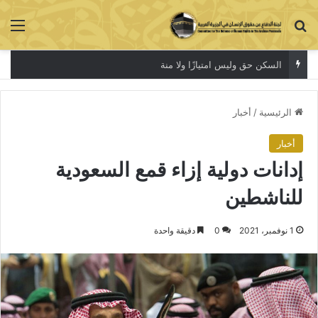
بحث عن
الق
السكن حق وليس امتيازًا ولا منة
الرئيسية
/
أخبار
أخبار
إدانات دولية إزاء قمع السعودية
للناشطين
1 نوفمبر، 2021
0
دقيقة واحدة