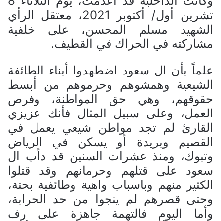
وكانت الداخلية قد أعدمت، يوم الثلاثاء 8
تشرين أول/ أكتوبر 2021، معتقل الرأي
الشهيد مسلم المحسن، على خلفية
مشاركته في الحراك في القطيف.
علماً بأن ال سعود اضطهدوا أبناء الطائفة
الشيعية وهمشوهم وحرموهم من أبسط
حقوقهم، وهي حق المواطنة، وفرص
العمل، وعلى سبيل المثال فأنك عزيزي
القارئ لم تجد مواطن شيعي يعمل في
القصيم وبريدة أو يسكن في الرياض
وتبوك، ومنذ عشرات السنين قد دأب ال
سعود على قتلهم وحرمانهم وقد قتلوا
الكثير منهم وباسباب واهية وطائفية بحتة،
وحتى قصرهم لم ينجوا من حد الحرابة،
وأما اليوم فالتهمة جاهزة على رف