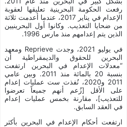
بشكل كبير في البحرين منذ عام 2011.
رفعت الحكومة البحرينية تعليقها لعقوبة
الإعدام في يناير 2017، عندما أعدمت ثلاثة
من ضحايا التعذيب. وكانوا أول البحرينيين
الذين يتم إعدامهم منذ مارس 1996.
في يوليو 2021، وجدت Reprieve ومعهد
البحرين للحقوق والديمقراطية أن
“معدلات الإعدام في البحرين ارتفعت
بنسبة 20 بالمائة منذ 2011. وبين عامي
2011 و2020، نُفذت ست عمليات إعدام
على الأقل [زُعم أنهم جميعاً تعرضوا
للتعذيب]، مقارنة بخمس عمليات إعدام
في العقد السابق.
ارتفعت أحكام الإعدام في البحرين بأكثر