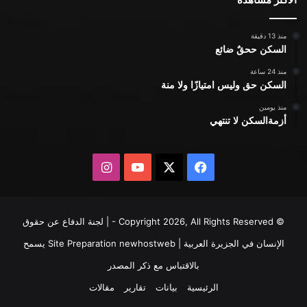
الأكثر مشاهدة
منذ 13 دقيقة
السكن ححقٌ ضائع
منذ 24 ساعة
السكن حق وليس امتيازًا ولا منة
منذ يومين
أزمةالسكن لا تنتهي
X
فيسبوك
يوتيوب
انستقرام
© Copyright 2026, All Rights Reserved - | لجنة الدفاع عن حقوق
الإنسان في الجزيرة العربية | Site Preparation
newhostweb
يسمح
بالاقتباس مع ذكر المصدر
الرئيسية
بيانات
تقارير
مقالات