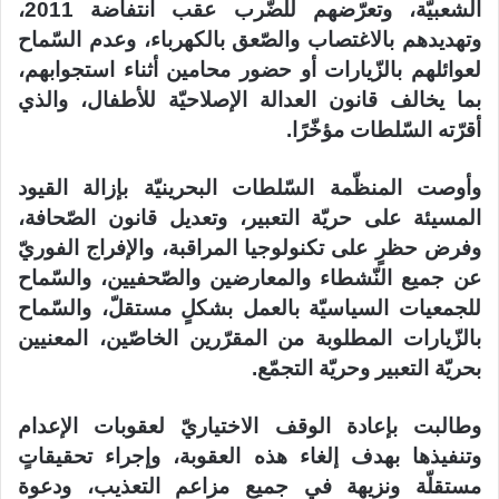
الشعبيّة، وتعرّضهم للضّرب عقب انتفاضة 2011،
وتهديدهم بالاغتصاب والصّعق بالكهرباء، وعدم السّماح
لعوائلهم بالزّيارات أو حضور محامين أثناء استجوابهم،
بما يخالف قانون العدالة الإصلاحيّة للأطفال، والذي
أقرّته السّلطات مؤخّرًا.
وأوصت المنظّمة السّلطات البحرينيّة بإزالة القيود
المسيئة على حريّة التعبير، وتعديل قانون الصّحافة،
وفرض حظرٍ على تكنولوجيا المراقبة، والإفراج الفوريّ
عن جميع النّشطاء والمعارضين والصّحفيين، والسّماح
للجمعيات السياسيّة بالعمل بشكلٍ مستقلّ، والسّماح
بالزّيارات المطلوبة من المقرّرين الخاصّين، المعنيين
بحريّة التعبير وحريّة التجمّع.
وطالبت بإعادة الوقف الاختياريّ لعقوبات الإعدام
وتنفيذها بهدف إلغاء هذه العقوبة، وإجراء تحقيقاتٍ
مستقلّة ونزيهة في جميع مزاعم التعذيب، ودعوة