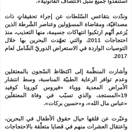
استنفدوا جميع سُبل الانتصاف القانونيّة».
وندّدت بتقاعس السّلطات عن إجراء تحقيقاتٍ ذات
مصداقيّة، ومقاضاة المسؤولين وعناصر الشّرطة الذين
يُزعم أنّهم ارتكبوا انتهاكات جسيمة، منها التعذيب، منذ
احتجاجات 2011، والتي تعهّدت البحرين بها خلال
التوصيات الواردة في الاستعراض الدوريّ الشّامل لعام
2017.
وأشارت المنظّمة إلى اكتظاظ السّجون بالمعتقلين
وعدم توافر الرعاية الطبيّة المناسبة، وسط انتشار
الأمراض المعدية ووباء «فيروس كورونا كوفيد
19»المستجد، والذي تسبّب في وفاة المعتقلَين
«عباس مال الله»، و«حسين بركات».
وعبّرت عن قلقها حيال حقوق الأطفال في البحرين،
واعتقال العشرات منهم في قضايا متعلّقة بالاحتجاجات