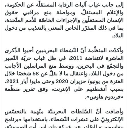
إلى جانب غياب آليات الرقابة المستقلّة عن الحكومة،
والإعلام المستقلّ، ومواصلة منع مراقبي حقوق
الإنسان المستقلّين والإجراءات الخاصّة للأمم المتّحدة،
بما في ذلك المقرّر الخاص المعني بالتعذيب من دخول
البلاد.
وأكدّت المنظّمة أنّ النّشطاء البحرينيين أحيوا الذّكرى
العاشرة لانتفاضة 2011، في ظل غياب حريّة التّعبير
والتجمّع في البحرين، ووسط منع المراسلين الأجانب
من دخول البلاد، واعتقال ما لا يقلّ عن 58 شخصًا خلال
الفترة من يونيو/ حزيران 2020 وحتى مايو/ أيار 2021،
بسبب أنشطتهم على الإنترنت، وفق تقرير منظّمة
«فريدوم هاوس».
وأضافت أنّ السّلطات البحرينيّة متّهمة بالتجسّس
الإلكترونيّ على عشرات النّشطاء، باستخدامها «برنامج
بيغاسوس» الصّادر عن شركة «إن إس أو» الصهيونيّة،