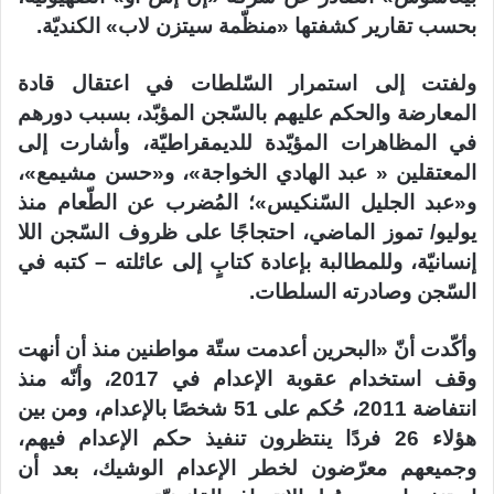
بحسب تقارير كشفتها «منظّمة سيتزن لاب» الكنديّة.
ولفتت إلى استمرار السّلطات في اعتقال قادة
المعارضة والحكم عليهم بالسّجن المؤبّد، بسبب دورهم
في المظاهرات المؤيّدة للديمقراطيّة، وأشارت إلى
المعتقلين « عبد الهادي الخواجة»، و«حسن مشيمع»،
و«عبد الجليل السّنكيس»؛ المُضرب عن الطّعام منذ
يوليو/ تموز الماضي، احتجاجًا على ظروف السّجن اللا
إنسانيّة، وللمطالبة بإعادة كتابٍ إلى عائلته – كتبه في
السّجن وصادرته السلطات.
وأكّدت أنّ «البحرين أعدمت ستّة مواطنين منذ أن أنهت
وقف استخدام عقوبة الإعدام في 2017، وأنّه منذ
انتفاضة 2011، حُكم على 51 شخصًا بالإعدام، ومن بين
هؤلاء 26 فردًا ينتظرون تنفيذ حكم الإعدام فيهم،
وجميعهم معرّضون لخطر الإعدام الوشيك، بعد أن