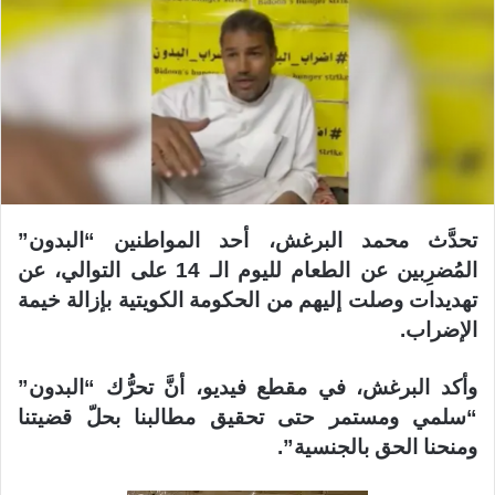
تحدَّث محمد البرغش، أحد المواطنين “البدون”
المُضرِبين عن الطعام لليوم الـ 14 على التوالي، عن
تهديدات وصلت إليهم من الحكومة الكويتية بإزالة خيمة
الإضراب.
وأكد البرغش، في مقطع فيديو، أنَّ تحرُّك “البدون”
“سلمي ومستمر حتى تحقيق مطالبنا بحلّ قضيتنا
ومنحنا الحق بالجنسية”.