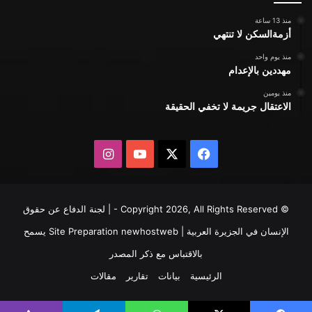
منذ 13 ساعة
أزمةالسكن لا تنتهي
منذ يوم واحد
مهددين بالإعدام
منذ يومين
الاعتقال جريمة لا تخفي الحقيقة
X
فيسبوك
يوتيوب
انستقرام
© Copyright 2026, All Rights Reserved - | لجنة الدفاع عن حقوق
الإنسان في الجزيرة العربية | Site Preparation
newhostweb
يسمح
بالاقتباس مع ذكر المصدر
الرئيسية
بيانات
تقارير
مقالات