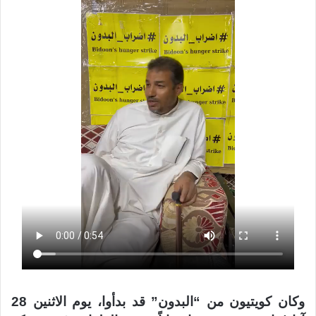
وكان كويتيون من “البدون” قد بدأوا، يوم الاثنين 28