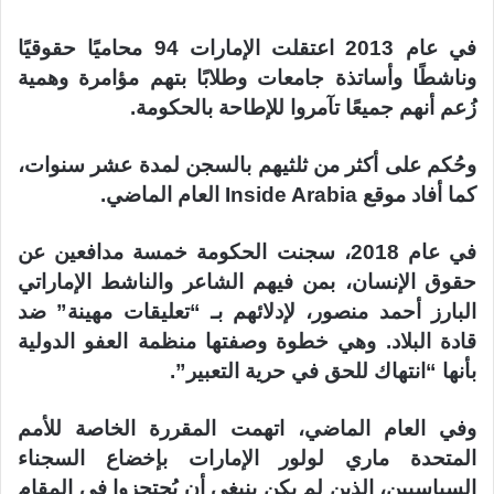
في عام 2013 اعتقلت الإمارات 94 محاميًا حقوقيًا
وناشطًا وأساتذة جامعات وطلابًا بتهم مؤامرة وهمية
زُعم أنهم جميعًا تآمروا للإطاحة بالحكومة.
وحُكم على أكثر من ثلثيهم بالسجن لمدة عشر سنوات،
كما أفاد موقع Inside Arabia العام الماضي.
في عام 2018، سجنت الحكومة خمسة مدافعين عن
حقوق الإنسان، بمن فيهم الشاعر والناشط الإماراتي
البارز أحمد منصور، لإدلائهم بـ “تعليقات مهينة” ضد
قادة البلاد. وهي خطوة وصفتها منظمة العفو الدولية
بأنها “انتهاك للحق في حرية التعبير”.
وفي العام الماضي، اتهمت المقررة الخاصة للأمم
المتحدة ماري لولور الإمارات بإخضاع السجناء
السياسيين، الذين لم يكن ينبغي أن يُحتجزوا في المقام