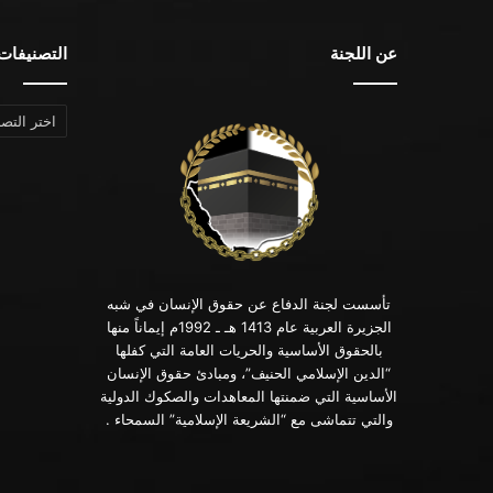
عن اللجنة
التصنيفات
التصنيفات
تأسست لجنة الدفاع عن حقوق الإنسان في شبه
الجزيرة العربية عام 1413 هـ ـ 1992م إيماناً منها
بالحقوق الأساسية والحريات العامة التي كفلها
“الدين الإسلامي الحنيف”، ومبادئ حقوق الإنسان
الأساسية التي ضمنتها المعاهدات والصكوك الدولية
والتي تتماشى مع “الشريعة الإسلامية” السمحاء .