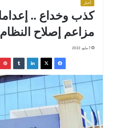
أخبار
كذب وخداع .. إعدام
مزاعم إصلاح النظام
7 مايو، 2022
فيسبوك
X
لينكدإن