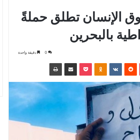
وق الإنسان تطلق حملةً
طية بالبحرين
0
دقيقة واحدة
بينتيريست
بوكيت
Odnoklassniki
مشاركة عبر البريد
طباعة