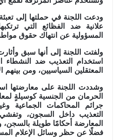
وتستخدم عناصر المرتزقة لقمع أي 
ودعت اللجنة في حملتها إلى تعبئة
علانية ضد الفظائع التي ترتكب
المسؤولية عن انتهاك حقوق مواطني
ولفتت اللجنة إلى أنها سبق وأثار
استخدام التعذيب ضد النشطاء ال
المعتقلين السياسيين، ومن بينهم ا
وشددت اللجنة على معارضتها استم
الحرمان من الجنسية كوسيلةٍ لمع
جرائم المحاكمات الجماعية وغير
التعذيب داخل السجون، وتفشي ا
المعارضة أحكامًا طويلة بالسجن، و
فضلًا عن حظر وسائل الإعلام المستقلة