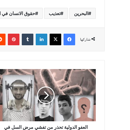
البحرين
تعذيب
حقوق الانسان في ا
فيسبوك
X
لينكدإن
بينتي
شاركها
العفو الدولية تحذر من تفشي مرض السل في