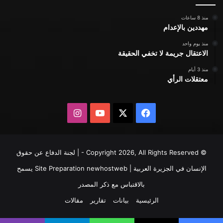
منذ 8 ساعات
مهددين بالإعدام
منذ يوم واحد
الاعتقال جريمة لا تخفي الحقيقة
منذ 3 أيام
معتقلات الرأي
X
فيسبوك
يوتيوب
انستقرام
© Copyright 2026, All Rights Reserved - | لجنة الدفاع عن حقوق
الإنسان في الجزيرة العربية | Site Preparation
newhostweb
يسمح
بالاقتباس مع ذكر المصدر
الرئيسية
بيانات
تقارير
مقالات