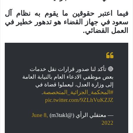
فيما اعتبر حقوقين ما يقوم به نظام آل
سعود في جهاز القضاء هو تدهور خطير في
العمل القضائي.
🔴 تأكد لنا صدور قرارات نقل خدمات
بعض موظفي الادعاء العام بالنيابة العامة
إلى وزارة العدل، ليعملوا قضاة في
#المحكمة_الجزائية_المتخصصة
.
pic.twitter.com/9ZLhVuKZJZ
— معتقلي الرأي (@m3takl)
June 8,
2022