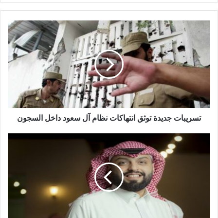
تسريبات جديدة توثق انتهاكات نظام آل سعود داخل السجون