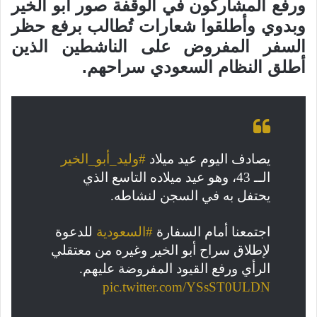
ورفع المشاركون في الوقفة صور أبو الخير
وبدوي وأطلقوا شعارات تُطالب برفع حظر
السفر المفروض على الناشطين الذين
أطلق النظام السعودي سراحهم.
يصادف اليوم عيد ميلاد
#وليد_أبو_الخير
الــ 43، وهو عيد ميلاده التاسع الذي
يحتفل به في السجن لنشاطه.
اجتمعنا أمام السفارة
#السعودية
للدعوة
لإطلاق سراح أبو الخير وغيره من معتقلي
الرأي ورفع القيود المفروضة عليهم.
pic.twitter.com/YSsST0ULDN