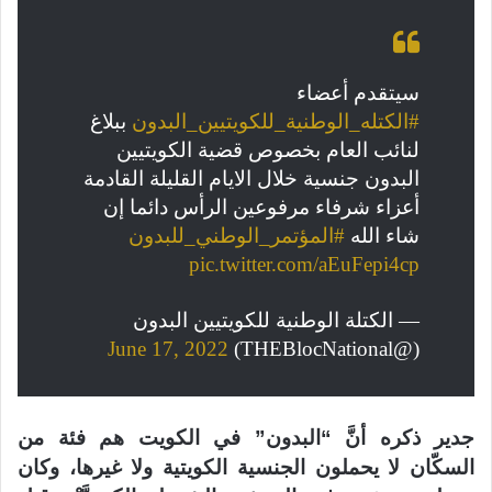
سيتقدم أعضاء
#الكتله_الوطنية_للكويتيين_البدون
ببلاغ
لنائب العام بخصوص قضية الكويتيين
البدون جنسية خلال الايام القليلة القادمة
أعزاء شرفاء مرفوعين الرأس دائما إن
شاء الله
#المؤتمر_الوطني_للبدون
pic.twitter.com/aEuFepi4cp
— الكتلة الوطنية للكويتيين البدون
June 17, 2022
(@THEBlocNational)
جدير ذكره أنَّ “البدون” في الكويت هم فئة من
السكّان لا يحملون الجنسية الكويتية ولا غيرها، وكان