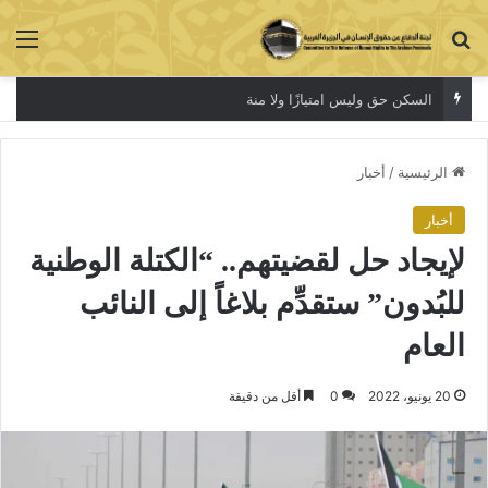
بحث عن
الق
السكن حق وليس امتيازًا ولا منة
الرئيسية
/
أخبار
أخبار
لإيجاد حل لقضيتهم.. “الكتلة الوطنية
للبُدون” ستقدِّم بلاغاً إلى النائب
العام
20 يونيو، 2022
0
أقل من دقيقة