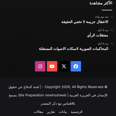
الأكثر مشاهدة
منذ يوم واحد
الاعتقال جريمة لا تخفي الحقيقة
منذ 3 أيام
معتقلات الرأي
منذ 4 أيام
المحاكمات الصورية لاسكات الاصوات المستقلة
X
فيسبوك
يوتيوب
انستقرام
© Copyright 2026, All Rights Reserved - | لجنة الدفاع عن حقوق
الإنسان في الجزيرة العربية | Site Preparation
newhostweb
يسمح
بالاقتباس مع ذكر المصدر
الرئيسية
بيانات
تقارير
مقالات