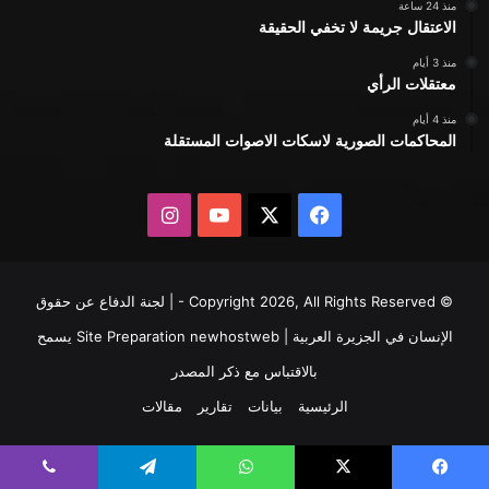
منذ 24 ساعة
الاعتقال جريمة لا تخفي الحقيقة
منذ 3 أيام
معتقلات الرأي
منذ 4 أيام
المحاكمات الصورية لاسكات الاصوات المستقلة
X
فيسبوك
يوتيوب
انستقرام
© Copyright 2026, All Rights Reserved - | لجنة الدفاع عن حقوق
الإنسان في الجزيرة العربية | Site Preparation
newhostweb
يسمح
بالاقتباس مع ذكر المصدر
الرئيسية
بيانات
تقارير
مقالات
يسبوك
X
واتساب
تيلقرام
ڤايبر