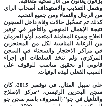
يزالون يعانون من آثار صحية متعاقبة.
وشمل التعذيب والاستهداف أصحاب الراي
من الرجال والنساء ومن جميع النخب.
كذلك تم تسجّيل حالات وفاة داخل السجون
نتيجة الإهمال المنهجي والتأخير في توفير
العلاج وسوء المعاملة المتعمد أو/و الحرمان
من الرعاية المناسبة لكل من المحتجزين
في مراكز الاحتجاز والسجناء في السجن
المركزي، ولم تتخذ السلطات أي إجراء
قانوني أو تحقيق مناسب للوقوف على
السبب الفعلي لهذه الوفيات.
على سبيل المثال، في نوفمبر 2015، كان
سجن البحرين الرئيسي، “مركز الإصلاح
والتأهيل في جو” (المعروف باسم سجن جو
المركزي)، يضم ما يقرب من 2500 سجين