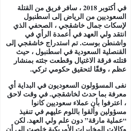
في أكتوبر 2018 ، سافر فريق من القتلة
السعوديين من الرياض إلى اسطنبول
لإسكات جمال خاشقجي ، الصحفي الذي
انتقد ولي العهد في أعمدة الرأي في
واشنطن بوست. تم استدراج خاشقجي إلى
القنصلية السعودية في اسطنبول ، حيث
قتلته فرقة الاغتيال وقطعت جثته بمنشار
عظم ، وفقًا لتحقيق حكومي تركي.
نفى المسؤولون السعوديون في البداية أي
معرفة بما حدث لخاشقجي. في وقت لاحق
، اعترفوا بأن عملاء سعوديين كانوا
مسؤولين وألقوا باللوم عليهم في تنفيذ
“عملية مارقة” دون علم ولي العهد. لكن
وكالات المخابرات الأمريكية خلصت إلى أن