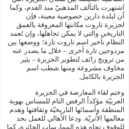
اشتهرت بالتآلف المذهبيّ منذ القدم، وكما
أن لبلدة دارين خصوصية معينة، فإن
لجزيرة تاروت مكانتها المعروفة بالعمق
التاريخي والتي لا يمكن تجاهلها، وإن تَعمد
النظام تأخير اسم تاروت تارة؛ ووضعها بين
مزدوجين تارة أخرى – خلال ما يصدر عنه
من ترويج زائف لتطوير الجزيرة – يثير
مخاوف مشروعة ومنها شطب اسم
الجزيرة بالكامل.
وختم لقاء المعارضة في الجزيرة
العربيّة مؤكداً الرفض التام للمساس بهوية
المنطقة وأسمائها التاريخيّة وثقافتها وهدم
معالمها الأثريّة. ودعا الأهالي للعمل بجد
للوقوف تجاه هذه الممارسات الجائرة، كما