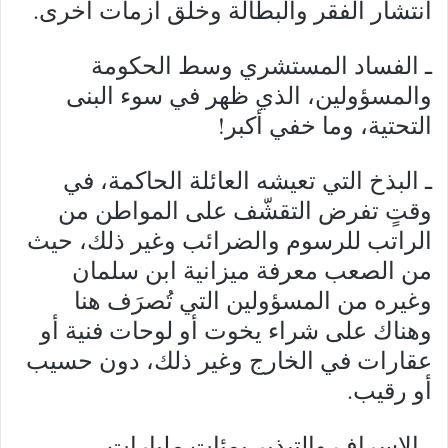
انتشار الفقر والبطالة وخلق أزمات أخرى.
ـ الفساد المستشري وسط الحكومة
والمسؤولين، الذي ظهر في سوء البنى
التحتية، وما خفي أكبر!
ـ البذخ التي تعيشه العائلة الحاكمة، في
وقتٍ تفرض التقشّف على المواطن من
الراتب للرسوم والضرائب وغير ذلك، حيث
من الصعب معرفة ميزانية ابن سلمان
وغيره من المسؤولين التي تُصرَف هنا
وهناك على شراء يخوت أو لوحات فنية أو
عقارات في الخارج وغير ذلك، دون حسيب
أو رقيب.
ـ الإسراف والتبذير بمئات مليارات