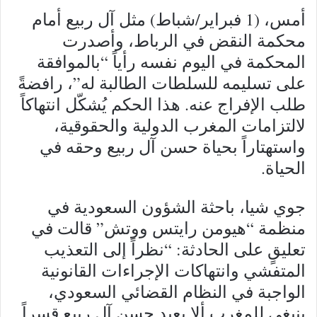
أمس، (1 فبراير/شباط) مثل آل ربيع أمام
محكمة النقض في الرباط، وأصدرت
المحكمة في اليوم نفسه رأياً “بالموافقة
على تسليمه للسلطات الطالبة له”، رافضةً
طلب الإفراج عنه. هذا الحكم يُشكّل انتهاكاً
لالتزامات المغرب الدولية والحقوقية،
واستهتاراً بحياة حسن آل ربيع وحقه في
الحياة.
جوي شيا، باحثة الشؤون السعودية في
منظمة “هيومن رايتس ووتش” قالت في
تعليقٍ على الحادثة: “نظراً إلى التعذيب
المتفشي وانتهاكات الإجراءات القانونية
الواجبة في النظام القضائي السعودي،
ينبغي للمغرب ألا يعيد حسن آل ربيع قسراً