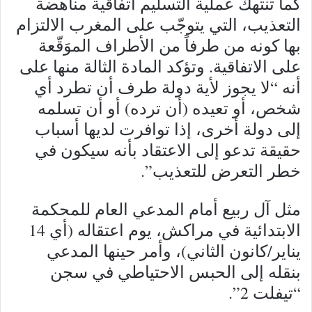
كما تنتهك عملية التسليم اتفاقية مناهضة
التعذيب، التي يتوجّب على المغرب الالتزام
بها كونه من طرفاً من الأطراف الموَقّعة
على الاتفاقية. وتؤكد المادة الثالة منها على
أنه “لا يجوز لأية دولة طرف أن تطرد أي
شخص، أو تعيده (أن ترده) أو أن تسلمه
إلى دولة أخرى، إذا توافرت لديها أسباب
حقيقة تدعو إلى الاعتقاد بأنه سيكون في
خطر التعرض للتعذيب”.
مثل آل ربيع أمام المدعي العام للمحكمة
الابتدائية في مراكش، يوم اعتقاله (أي 14
يناير/كانون الثاني)، وأمر حينها المدعي
بنقله إلى الحبس الاحتياطي في سجن
“تيفلت 2”.