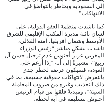
إلى السعودية ويخاطر بالتواطؤ في
الانتهاكات”.
كما ناشدت منظمة العفو الدولية، على
لسان نائبة مديرة المكتب الإقليمي للشرق
الأوسط وشمال أفريقيا، آمنة القلالي،
ناشدت بشكلٍ مباشر “رئيس الوزراء
المغربي عزيز أخنوش عدم ترحيل حسن آل
ربيع”، مشيرةً إلى أنه “إذا أُرغم على
العودة، فسيكون عرضة لخطر جدي
بالتعرض لانتهاكات حقوقية جسيمة، بما في
ذلك التعذيب وغيره من ضروب المعاملة
السيئة”، ومبديةً قلقها من قيام الرئيس
أخنوش بتسليمه في أية لحظة.