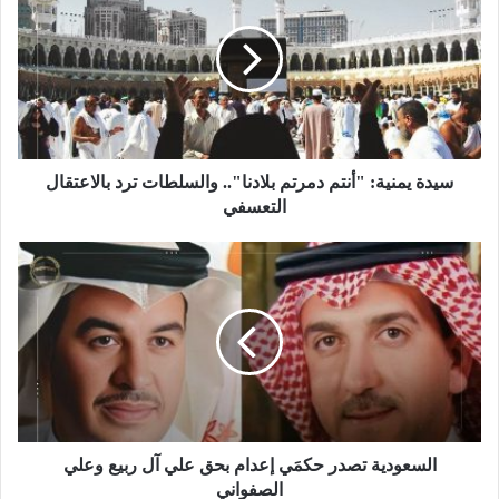
سيدة يمنية: "أنتم دمرتم بلادنا".. والسلطات ترد بالاعتقال
التعسفي
السعودية تصدر حكمَي إعدام بحق علي آل ربيع وعلي
الصفواني