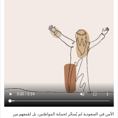
الأمن في السعودية لم يُسخّر لحماية المواطنين، بل لقمعهم.من