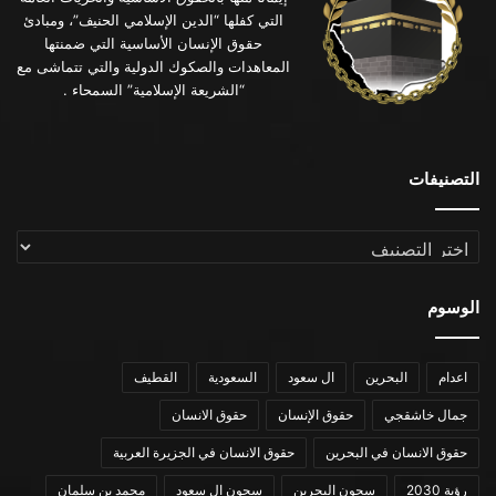
التي كفلها “الدين الإسلامي الحنيف”، ومبادئ
حقوق الإنسان الأساسية التي ضمنتها
المعاهدات والصكوك الدولية والتي تتماشى مع
“الشريعة الإسلامية” السمحاء .
التصنيفات
التصنيفات
الوسوم
اعدام
البحرين
ال سعود
السعودية
القطيف
جمال خاشقجي
حقوق الإنسان
حقوق الانسان
حقوق الانسان في البحرين
حقوق الانسان في الجزيرة العربية
رؤية 2030
سجون البحرين
سجون ال سعود
محمد بن سلمان