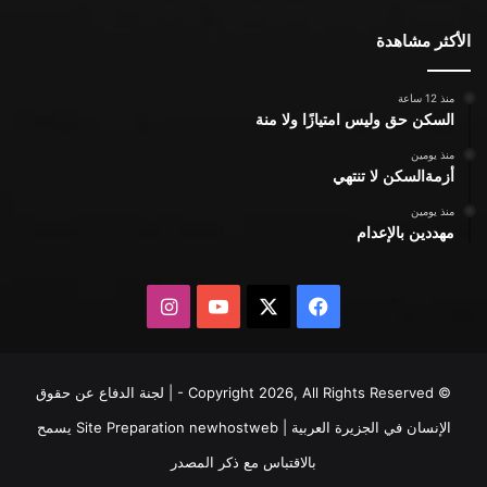
الأكثر مشاهدة
منذ 12 ساعة
السكن حق وليس امتيازًا ولا منة
منذ يومين
أزمةالسكن لا تنتهي
منذ يومين
مهددين بالإعدام
X
فيسبوك
يوتيوب
انستقرام
© Copyright 2026, All Rights Reserved - | لجنة الدفاع عن حقوق
الإنسان في الجزيرة العربية | Site Preparation
newhostweb
يسمح
بالاقتباس مع ذكر المصدر