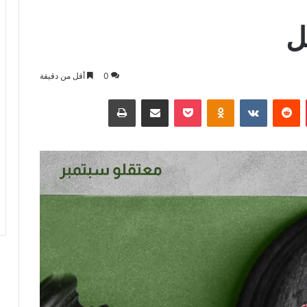
ل
0
أقل من دقيقة
بينتيريست
بوكيت
Odnoklassniki
مشاركة عبر البريد
طباعة