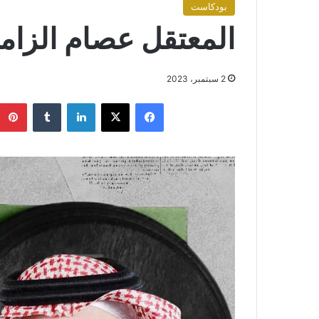
بودكاست
المعتقل عصام الزام
2 سبتمبر، 2023
فيسبوك
X
لينكدإن