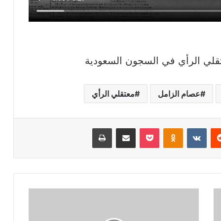
قلي الرأي في السجون السعودية
عصام الزامل
معتقلي الرأي
ريست
بوكيت
Odnoklassniki
مشاركة عبر البريد
طباعة