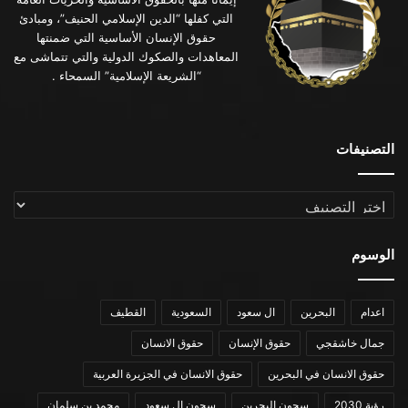
التي كفلها “الدين الإسلامي الحنيف”، ومبادئ
حقوق الإنسان الأساسية التي ضمنتها
المعاهدات والصكوك الدولية والتي تتماشى مع
“الشريعة الإسلامية” السمحاء .
التصنيفات
التصنيفات
الوسوم
اعدام
البحرين
ال سعود
السعودية
القطيف
جمال خاشقجي
حقوق الإنسان
حقوق الانسان
حقوق الانسان في البحرين
حقوق الانسان في الجزيرة العربية
رؤية 2030
سجون البحرين
سجون ال سعود
محمد بن سلمان