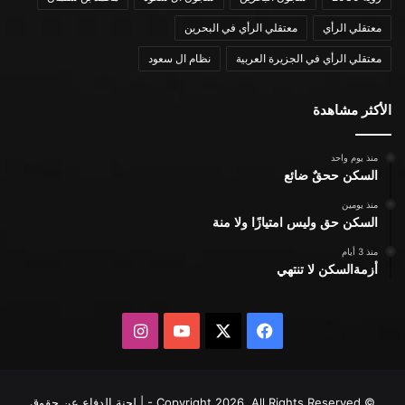
معتقلي الرأي
معتقلي الرأي في البحرين
معتقلي الرأي في الجزيرة العربية
نظام ال سعود
الأكثر مشاهدة
منذ يوم واحد
السكن ححقٌ ضائع
منذ يومين
السكن حق وليس امتيازًا ولا منة
منذ 3 أيام
أزمةالسكن لا تنتهي
X
فيسبوك
يوتيوب
انستقرام
© Copyright 2026, All Rights Reserved - | لجنة الدفاع عن حقوق