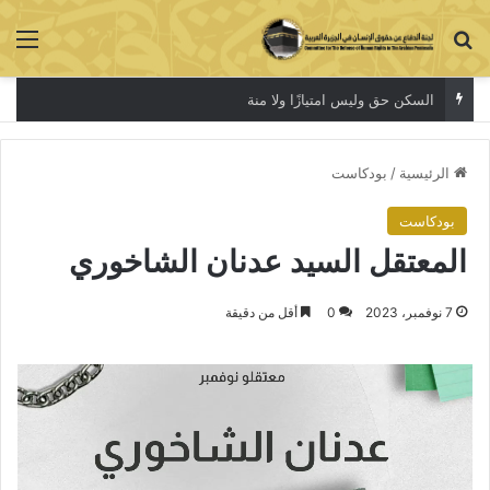
بحث عن
الق
السكن حق وليس امتيازًا ولا منة
الرئيسية
/
بودكاست
بودكاست
المعتقل السيد عدنان الشاخوري
7 نوفمبر، 2023
0
أقل من دقيقة