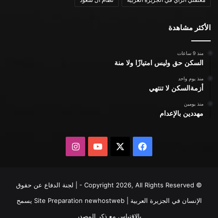
الأكثر مشاهدة
منذ 9 ساعات
السكن حق وليس امتيازًا ولا منة
منذ يوم واحد
أزمةالسكن لا تنتهي
منذ يومين
مهددين بالإعدام
X
فيسبوك
يوتيوب
انستقرام
© Copyright 2026, All Rights Reserved - | لجنة الدفاع عن حقوق
الإنسان في الجزيرة العربية | Site Preparation
newhostweb
يسمح
بالاقتباس مع ذكر المصدر