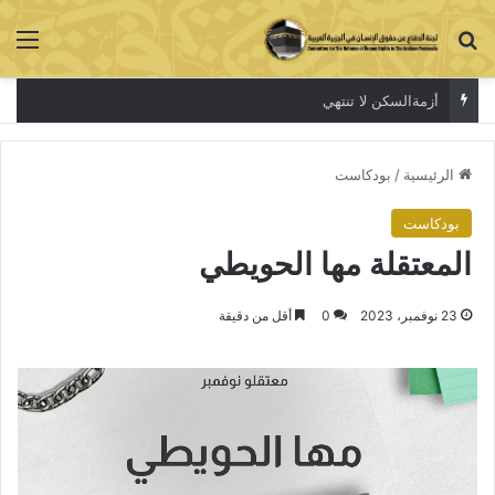
بحث عن
الق
أزمةالسكن لا تنتهي
الرئيسية
/
بودكاست
بودكاست
المعتقلة مها الحويطي
23 نوفمبر، 2023
0
أقل من دقيقة