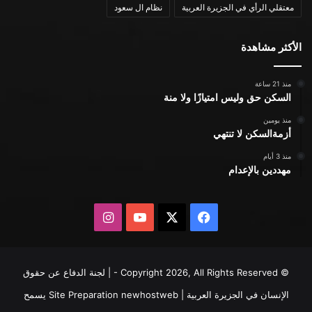
معتقلي الرأي في الجزيرة العربية
نظام ال سعود
الأكثر مشاهدة
منذ 21 ساعة
السكن حق وليس امتيازًا ولا منة
منذ يومين
أزمةالسكن لا تنتهي
منذ 3 أيام
مهددين بالإعدام
X
فيسبوك
يوتيوب
انستقرام
© Copyright 2026, All Rights Reserved - | لجنة الدفاع عن حقوق
الإنسان في الجزيرة العربية | Site Preparation
newhostweb
يسمح