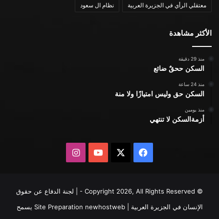
معتقلي الرأي في الجزيرة العربية
نظام ال سعود
الأكثر مشاهدة
منذ 29 دقيقة
السكن ححقٌ ضائع
منذ 24 ساعة
السكن حق وليس امتيازًا ولا منة
منذ يومين
أزمةالسكن لا تنتهي
X
فيسبوك
يوتيوب
انستقرام
© Copyright 2026, All Rights Reserved - | لجنة الدفاع عن حقوق
الإنسان في الجزيرة العربية | Site Preparation
newhostweb
يسمح