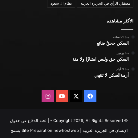
معتقلي الرأي في الجزيرة العربية
نظام ال سعود
الأكثر مشاهدة
منذ 21 ساعة
السكن ححقٌ ضائع
منذ يومين
السكن حق وليس امتيازًا ولا منة
منذ 3 أيام
أزمةالسكن لا تنتهي
X
فيسبوك
يوتيوب
انستقرام
© Copyright 2026, All Rights Reserved - | لجنة الدفاع عن حقوق
الإنسان في الجزيرة العربية | Site Preparation
newhostweb
يسمح