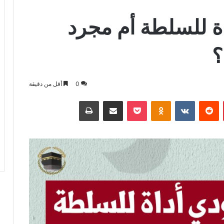
اة للسلطة أم مجرد
؟
0
أقل من دقيقة
بينتيريست
بوكيت
Odnoklassniki
مشاركة عبر البريد
طباعة