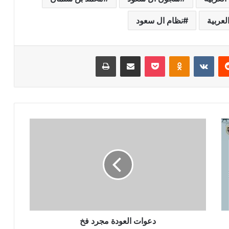
لعربية
نظام ال سعود
ريست
بوكيت
Odnoklassniki
مشاركة عبر البريد
طباعة
دعوات العودة مجرد فخ