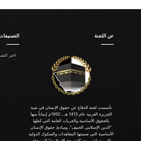
عن اللجنة
التصنيفات
التصنيفات
تأسست لجنة الدفاع عن حقوق الإنسان في شبه
الجزيرة العربية عام 1413 هـ ـ 1992م إيماناً منها
بالحقوق الأساسية والحريات العامة التي كفلها
“الدين الإسلامي الحنيف”، ومبادئ حقوق الإنسان
الأساسية التي ضمنتها المعاهدات والصكوك الدولية
والتي تتماشى مع “الشريعة الإسلامية” السمحاء .