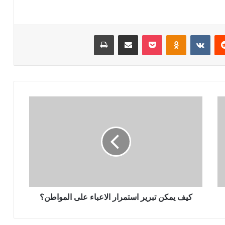
ريست
بوكيت
Odnoklassniki
مشاركة عبر البريد
طباعة
كيف يمكن تبرير استمرار الاعباء على المواطن؟