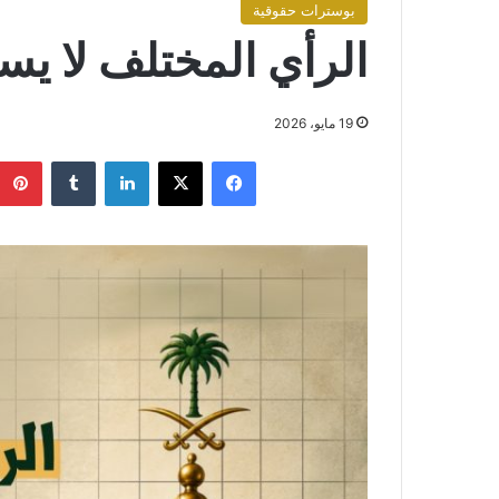
بوسترات حقوقية
الرأي المختلف لا يس
19 مايو، 2026
فيسبوك
X
لينكدإن