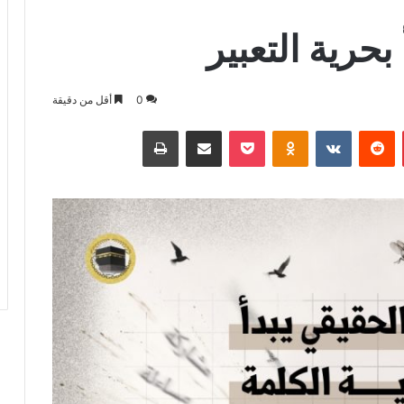
بحرية التعبير
0
أقل من دقيقة
بينتيريست
بوكيت
Odnoklassniki
مشاركة عبر البريد
طباعة