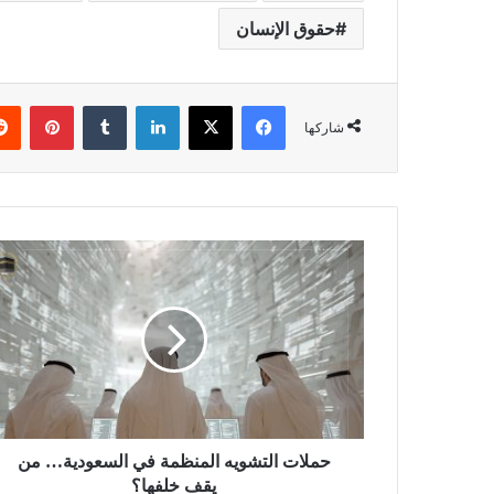
حقوق الإنسان
فيسبوك
X
لينكدإن
بينتي
شاركها
حملات التشويه المنظمة في السعودية… من
يقف خلفها؟