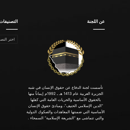
عن اللجنة
التصنيفات
التصنيفات
تأسست لجنة الدفاع عن حقوق الإنسان في شبه
الجزيرة العربية عام 1413 هـ ـ 1992م إيماناً منها
بالحقوق الأساسية والحريات العامة التي كفلها
“الدين الإسلامي الحنيف”، ومبادئ حقوق الإنسان
الأساسية التي ضمنتها المعاهدات والصكوك الدولية
والتي تتماشى مع “الشريعة الإسلامية” السمحاء .