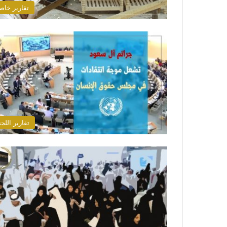
تقارير خاص
تقارير اللجن