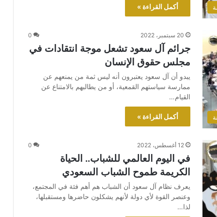
أكمل القراءة »
ة
20 سبتمبر، 2022
0
جرائم آل سعود تشعل موجة انتقادات في
مجلس حقوق الإنسان
يبدو أن آل سعود يعتبرون أنه ليس ثمة من يمنعهم عن
ممارسة سياستهم القمعية، أو من يطالبهم بالامتناع عن
القيام…
أكمل القراءة »
ة
12 أغسطس، 2022
0
في اليوم العالمي للشباب.. الحياة
الكريمة طموح الشباب السعودي
يعرف نظام آل سعود أن الشباب هم أهم فئة في المجتمع،
وعنصر القوة لأي دولة لأنهم يشكلون حاضرها ومستقبلها،
لذا…