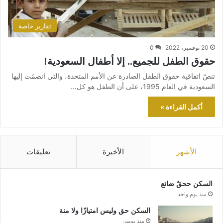
تقارير خاصة
20 نوفمبر، 2022
0
حقوق الطفل للجميع.. إلا أطفال السعودية!
تنصّ اتفاقية حقوق الطفل الصادرة عن الأمم المتحدة، والتي انضمّت إليها
السعودية في العام 1995، على أن الطفل هو كل…
أكمل القراءة »
الأشهر
الأخيرة
تعليقات
السكن ححقٌ ضائع
منذ يوم واحد
السكن حق وليس امتيازًا ولا منة
منذ يومين