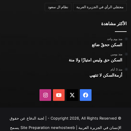
معتقلي الرأي في الجزيرة العربية
نظام ال سعود
الأكثر مشاهدة
منذ يوم واحد
السكن ححقٌ ضائع
منذ يومين
السكن حق وليس امتيازًا ولا منة
منذ 3 أيام
أزمةالسكن لا تنتهي
X
فيسبوك
يوتيوب
انستقرام
© Copyright 2026, All Rights Reserved - | لجنة الدفاع عن حقوق
الإنسان في الجزيرة العربية | Site Preparation
newhostweb
يسمح