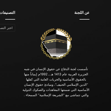
عن اللجنة
التصنيفات
التصنيفات
تأسست لجنة الدفاع عن حقوق الإنسان في شبه
الجزيرة العربية عام 1413 هـ ـ 1992م إيماناً منها
بالحقوق الأساسية والحريات العامة التي كفلها
“الدين الإسلامي الحنيف”، ومبادئ حقوق الإنسان
الأساسية التي ضمنتها المعاهدات والصكوك الدولية
والتي تتماشى مع “الشريعة الإسلامية” السمحاء .