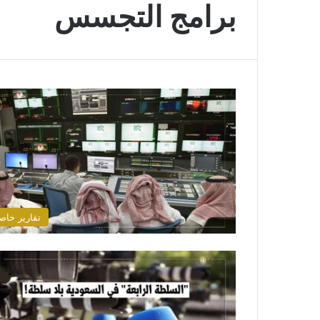
برامج التجسس
تقارير خاص