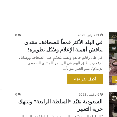
21 فبراير، 2023
0
في البلد الأكثر قمعاً للصحافة.. منتدى
يناقش أهمية الإعلام وسُبُل تطويره!
في ظل رقابةٍ خانقةٍ وتقييد مُحكَمٍ على الصحافة ووسائل
الإعلام، ينطلق اليوم في الرياض “المنتدى السعودي
للإعلام”. يبدو الخبر عنواناً…
أكمل القراءة »
ة
6 نوفمبر، 2022
0
السعودية تقيّد “السلطة الرابعة” وتنتهك
حرية التعبير
“السلطة الرابعة” في السعودية بلا سلطة! تُحدد السلطات