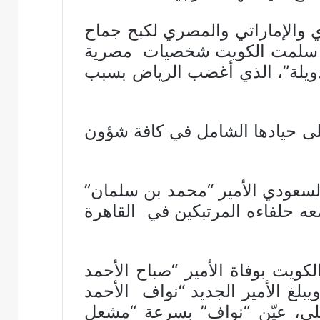
 والإماراتي والمصري لكبح جماح
يتيين الذين انتقدوا سياسات الرياض وأبوظبي تجاه الدوحة. وفي عام 2019، سلمت الكويت شخصيات مصرية
لدويلة”، الذي أغضب الرياض بسبب
ى حيادها الشامل في كافة شؤون
لسعودي الأمير “محمد بن سلمان”
عه حلفاءه المرتبكين في القاهرة
ويت بوفاة الأمير “صباح الأحمد
بشأن خلافته. ويبلغ الأمير الجديد “نواف الأحمد
عن خلاف عائلي، عيّن “نواف” بسرعة “مشعل