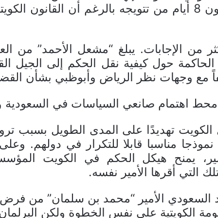
الأحمد الصباح” وليًا للعهد في غضون 8 أيام من تتويجه بالرغم
الحاكمة حول كيفية نقل الحكم إلى الجيل القا
ً مع وجهات نظر الرياض وأبوظبي بشأن القضايا
حط اهتمام صانعي السياسات في السعودية وا
 الكويت تهديدًا على المدى الطويل بسبب تروي
 نموذجا مناسبا قابلا للتكرار في دولهم. وع
مير، يمنح هيكل الحكم في الكويت المؤس
ك التي أقرها الأمير نفسه.
د السعودي الأمير “محمد بن سلمان” من فرض ض
مة الكويتية على نفس الخطوة ولكن البرلمان 