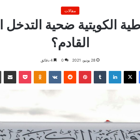
مقالات
ية الكويتية ضحية التدخل ا
القادم؟
28 يونيو، 2021
0
4 دقائق
فيسبوك
X
لينكدإن
بينتيريست
بوكيت
Odnoklassniki
مشاركة ع