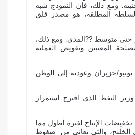
بية. ومع ذلك، فإن النموذج شبه
لسلطة المطلقة، هو مصدر قلق
و حتى متوسط ??المدى. ومع ذلك،
صلحة المعنيين وتقويض العملية
يونيو/حزيران وعودته إلى الوطن
زير النفط الذي اقترح استمرار
تخفيضات الإنتاج لفترة أطول مما
في الخليج، والتي تعاني من ضغوط