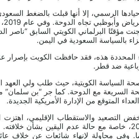
ادها الرسمي، إلا أنها قبلت بالضغط السعودي
الكو
 مؤقتًا البرلماني الكويتي السابق “ناصر ا
اء بالسياسة السعودية في اليمن.
 المحددة هذه، فقد حافظت الكويت بإصرار عل
باعية ضد قطر.
ة السياسة الكويتية، حيث طلب ولي العهد ا
ة السريعة مع الدوحة. كما جر “بن سلمان” م
عداء المتوقع من الإدارة الأمريكية الجديدة.
فض التصعيد والاستقطاب الإقليمي، اهتزت الك
الجابر الصباح” في أواخر عام 2020، خاصة مع حالة عدم اليقين 
ر الصباح” من العمر 83 عاما. وفي محاولة لإنهاء شائعات 