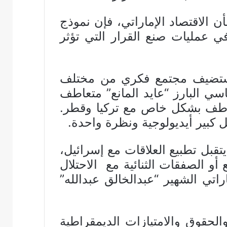
 الاقتصاد الإماراتي، فإن نموذج
عمليات صنع القرار التي تؤثر
تي تستضيف مجتمع فكري من مختلف
سي البارز “عايد المانع” متعاطف
عاطف بشكل خاص مع تركيا وقطر.
 كبير أيديولوجية ونظرة واحدة.
قبل تطبيع العلاقات مع إسرائيل،
و الصفقات الثنائية مع الاحتلال
راتي الشهير “عبدالخالق عبدالله”
لحقوق والامتيازات الديمقراطية