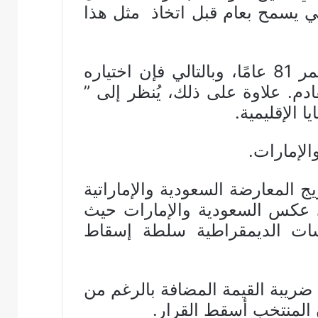
 أن القانون الكويتي يسمح بعام قبل اتخاذ مثل هذا
في الواقع، طرح التعيين أسئلة أكثر من الإجابات. يبلغ “مشعل الأحمد” من العمر 81 عامًا، وبالتالي فإن اختياره
دم. علاوة على ذلك، يُنظر إلى ”
 الإقليمية.
لإمارات.
ج المعارضة السعودية والإماراتية
لى عكس السعودية والإمارات حيث
سات الديمقراطية سلطة إسقاط
ريبة القيمة المضافة بالرغم من
المنتخب أسقط القرار.